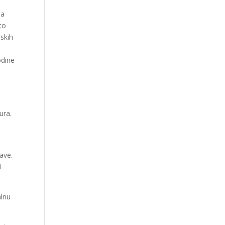
la
to
skih
odine
ura.
ave.
i
alnu