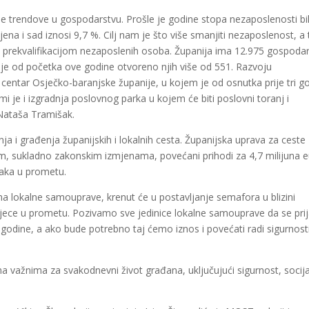
vne trendove u gospodarstvu. Prošle je godine stopa nezaposlenosti bi
a i sad iznosi 9,7 %. Cilj nam je što više smanjiti nezaposlenost, a 
prekvalifikacijom nezaposlenih osoba. Županija ima 12.975 gospodar
o je od početka ove godine otvoreno njih više od 551. Razvoju
centar Osječko-baranjske županije, u kojem je od osnutka prije tri g
mi je i izgradnja poslovnog parka u kojem će biti poslovni toranj i
 Nataša Tramišak.
ja i građenja županijskih i lokalnih cesta. Županijska uprava za ceste
m, sukladno zakonskim izmjenama, povećani prihodi za 4,7 milijuna e
očaka u prometu.
ma lokalne samouprave, krenut će u postavljanje semafora u blizini
djece u prometu. Pozivamo sve jedinice lokalne samouprave da se prij
godine, a ako bude potrebno taj ćemo iznos i povećati radi sigurnost
ama važnima za svakodnevni život građana, uključujući sigurnost, socij