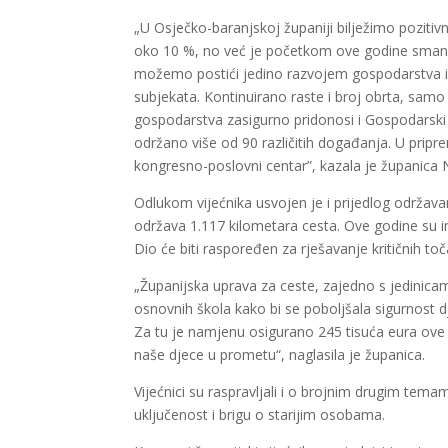
„U Osječko-baranjskoj županiji bilježimo poziti
oko 10 %, no već je početkom ove godine smanjen
možemo postići jedino razvojem gospodarstva i 
subjekata. Kontinuirano raste i broj obrta, sam
gospodarstva zasigurno pridonosi i Gospodarski 
održano više od 90 različitih događanja. U pripre
kongresno-poslovni centar”, kazala je županica
Odlukom vijećnika usvojen je i prijedlog održavan
održava 1.117 kilometara cesta. Ove godine su i
Dio će biti raspoređen za rješavanje kritičnih t
„Županijska uprava za ceste, zajedno s jedinica
osnovnih škola kako bi se poboljšala sigurnost 
Za tu je namjenu osigurano 245 tisuća eura ove 
naše djece u prometu“, naglasila je županica.
Vijećnici su raspravljali i o brojnim drugim tem
uključenost i brigu o starijim osobama.