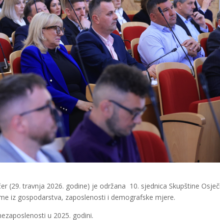
učer (29. travnja 2026. godine) je održana 10. sjednica Skupštine Osje
teme iz gospodarstva, zaposlenosti i demografske mjere.
 nezaposlenosti u 2025. godini.