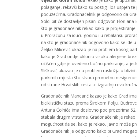
Vijećnik Goran Soldo
rekao je kako je upoznat 
polaganje, rekavši kako su postigli loš uspjeh te
poduzećima. Gradonačelnik je odgovorio da Grad u
Soldi bit će dostavljen pisani odgovor. Florijan
što je gradonačelnik rekao kako je projektiranje u 
u Proračunu za iduću godinu i u rebalansu prorač
na što je gradonačelnik odgovorio kako se ide u 
Željko Miličević ukazao je na problem kosog park
kako je Grad ondje uklonio visoko alergene breze 
očišćen gdje je uvedeno bočno parkiranje, a jedn
Slišković ukazao je na problem raskrižja u blizini
parkirnih mjesta što stvara prometnu nesigurnost
od strane Hrvatskih cesta te izgradnju dva kružn
Gradonačelnik Mandarić kazao je kako Grad ima 
biciklističku stazu prema Širokom Polju, Budrovc
Antuna Ćolnića ima doslovno pod prozorima 52 br
stabala drugim vrstama. Gradonačelnik je rekao 
mogućnost da se, kako je rekao, javno može pra
Gradonačelnik je odgovorio kako bi Grad mogao 