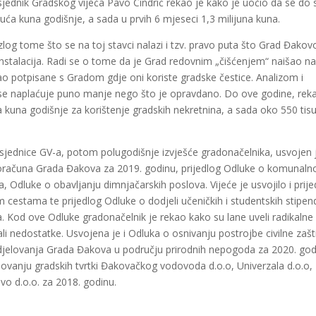
sjednik Gradskog vijeća Pavo Cindrić rekao je kako je uočio da se do
suća kuna godišnje, a sada u prvih 6 mjeseci 1,3 milijuna kuna.
log tome što se na toj stavci nalazi i tzv. pravo puta što Grad Đakov
instalacija. Radi se o tome da je Grad redovnim „čišćenjem“ naišao n
ao potpisane s Gradom gdje oni koriste gradske čestice. Analizom i
se naplaćuje puno manje nego što je opravdano. Do ove godine, reka
a kuna godišnje za korištenje gradskih nekretnina, a sada oko 550 tis
. sjednice GV-a, potom polugodišnje izvješće gradonačelnika, usvojen j
 Proračuna Grada Đakova za 2019. godinu, prijedlog Odluke o komunal
Odluke o obavljanju dimnjačarskih poslova. Vijeće je usvojilo i prije
 cestama te prijedlog Odluke o dodjeli učeničkih i studentskih stipen
. Kod ove Odluke gradonačelnik je rekao kako su lane uveli radikalne
i nedostatke. Usvojena je i Odluka o osnivanju postrojbe civilne zašt
djelovanja Grada Đakova u području prirodnih nepogoda za 2020. god
lovanju gradskih tvrtki Đakovačkog vodovoda d.o.o, Univerzala d.o.o,
o d.o.o. za 2018. godinu.