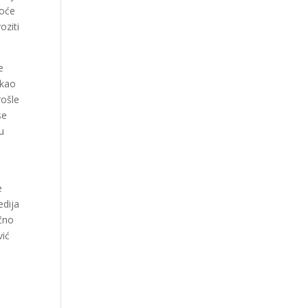
hoće
oziti
e
ekao
rošle
se
u
e
edija
očno
vić