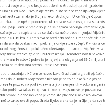
s tim da je Grad uputio 25 polaznika na obuku za javnu nabavu i
 ponovi svoje pitanje o broju zaposlenih u Gradskoj upravi i gradskim
laže u edukaciju svojih djelatnika, a što se tiče zapošljavanja vijeć
a Eberhardta zanimalo je što je s rekonstrukcijom Ulice Matije Gupca, 
tijeku, da je riječ o prioritetnoj ulici a za te svrhe osigurana su sreds
una. Josip Tomičić predložio je da se naplata parkinga vremenski ogr
suženje zona naplate te da se slaže da nešto treba mijenjati. Vijećnik
iranja u Ulici kralja Tomislava te predložio bočno. Gradonačelnik je 
i da zna da ovakav način parkiranja ondje stvara „čep“. Prvi dio ulice
a od mogućnosti je polukružno okretanje, pojasnio je. Vijećnik Ivica
 željezničke stanice gdje se unutar raskrižja i semafora nalazi nekoliko
, a Marin Hrastović pohvalio je najavljena ulaganja od 39,5 milijuna
a toka na raskrižjima prema Satnici i Selcima.
dobru suradnju s HC-om te naveo kako Grad planira graditi pješačko
ima i dalje. Robert Majstorović ukazao je na to da oko škole Josipa
eze te pozvao na podršku ravnatelji pri zamjeni tih visoko alergenih
kako podržava takvu inicijativu. Također, Majstorović je pozvao na
titi proračun odnosno kada je kome što plaćeno u nekoliko klikova.
nešto takvo uvesti poput Grada Bjelovara te da je mišljenja da sve t