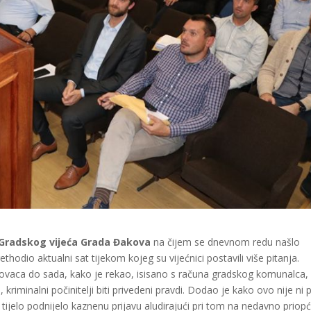
a Gradskog vijeća Grada Đakova
na čijem se dnevnom redu našlo
odio aktualni sat tijekom kojeg su vijećnici postavili više pitanja.
novaca do sada, kako je rekao, isisano s računa gradskog komunalca,
, kriminalni počinitelji biti privedeni pravdi. Dodao je kako ovo nije ni 
 tijelo podnijelo kaznenu prijavu aludirajući pri tom na nedavno priop