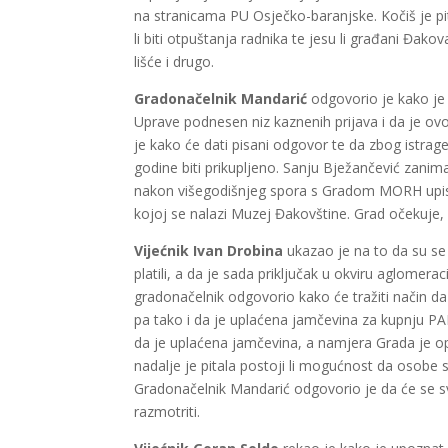
na stranicama PU Osječko-baranjske. Kočiš je pi
li biti otpuštanja radnika te jesu li građani Đako
lišće i drugo.
Gradonačelnik Mandarić
odgovorio je kako je 
Uprave podnesen niz kaznenih prijava i da je ovo,
je kako će dati pisani odgovor te da zbog istrag
godine biti prikupljeno. Sanju Bježančević zani
nakon višegodišnjeg spora s Gradom MORH upisao
kojoj se nalazi Muzej Đakovštine. Grad očekuje, r
Vijećnik Ivan Drobina
ukazao je na to da su se n
platili, a da je sada priključak u okviru aglomera
gradonačelnik odgovorio kako će tražiti način da 
pa tako i da je uplaćena jamčevina za kupnju P
da je uplaćena jamčevina, a namjera Grada je opl
nadalje je pitala postoji li mogućnost da osobe
Gradonačelnik Mandarić odgovorio je da će se sva
razmotriti.