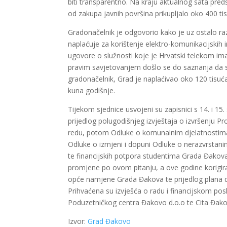
biti transparentno. Na kraju aktualnog sata pred
od zakupa javnih površina prikupljalo oko 400 ti
Gradonačelnik je odgovorio kako je uz ostalo raz
naplaćuje za korištenje elektro-komunikacijskih 
ugovore o služnosti koje je Hrvatski telekom im
pravim savjetovanjem došlo se do saznanja da 
gradonačelnik, Grad je naplaćivao oko 120 tisuć
kuna godišnje.
Tijekom sjednice usvojeni su zapisnici s 14. i 15
prijedlog polugodišnjeg izvještaja o izvršenju
redu, potom Odluke o komunalnim djelatnostima, 
Odluke o izmjeni i dopuni Odluke o nerazvrstanim
te financijskih potpora studentima Grada Đakova
promjene po ovom pitanju, a ove godine korigiral
opće namjene Grada Đakova te prijedlog plana 
Prihvaćena su izvješća o radu i financijskom pos
Poduzetničkog centra Đakovo d.o.o te Cita Đakov
Izvor:
Grad Đakovo