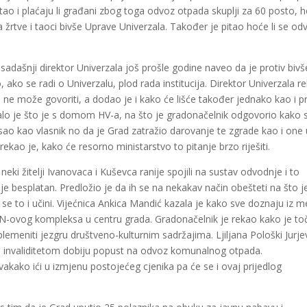
tao i plaćaju li građani zbog toga odvoz otpada skuplji za 60 posto, 
va žrtve i taoci bivše Uprave Univerzala. Također je pitao hoće li se odv
sadašnji direktor Univerzala još prošle godine naveo da je protiv bivš
 ako se radi o Univerzalu, plod rada institucija. Direktor Univerzala r
e ne može govoriti, a dodao je i kako će lišće također jednako kao i p
malo je što je s domom HV-a, na što je gradonačelnik odgovorio kako 
 kao vlasnik no da je Grad zatražio darovanje te zgrade kao i one 
ekao je, kako će resorno ministarstvo to pitanje brzo riješiti.
eki žitelji Ivanovaca i Kuševca ranije spojili na sustav odvodnje i to
cije besplatan. Predložio je da ih se na nekakav način obešteti na što j
se to i učini. Vijećnica Ankica Mandić kazala je kako sve doznaju iz m
AN-ovog kompleksa u centru grada. Gradonačelnik je rekao kako je t
emeniti jezgru društveno-kulturnim sadržajima. Ljiljana Pološki Jurje
 s invaliditetom dobiju popust na odvoz komunalnog otpada.
kako ići u izmjenu postojećeg cjenika pa će se i ovaj prijedlog