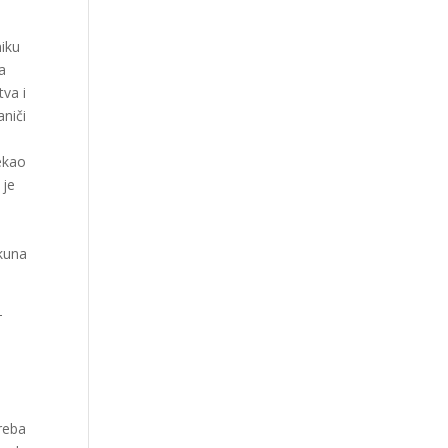
niku
na
tva i
aniči
rekao
 je
 kuna
-
reba