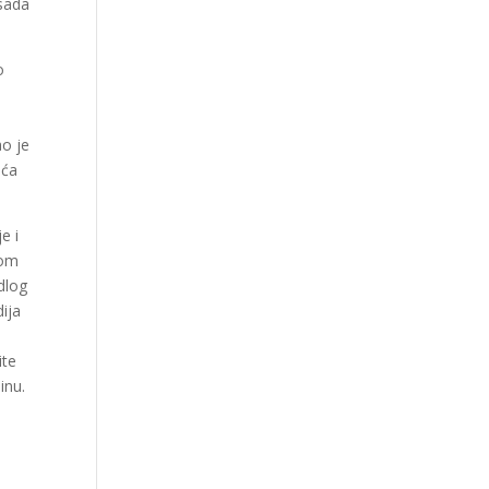
 sada
o
a
o je
uća
e i
nom
dlog
dija
ite
inu.