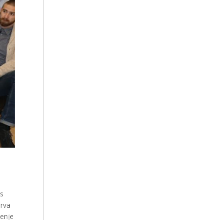
 s
prva
ćenje