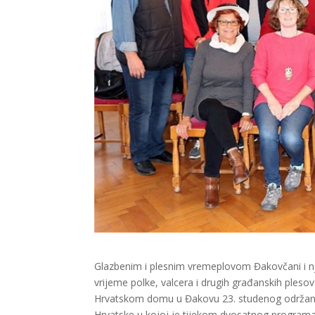
Glazbenim i plesnim vremeplovom Đakovčani i njih
vrijeme polke, valcera i drugih građanskih pleso
Hrvatskom domu u Đakovu 23. studenog održana 
Hrvatske u kojoj je tijekom dvosatnog programa