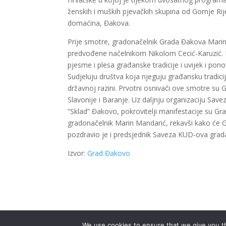
ženskih i muških pjevačkih skupina od Gornje Ri
domaćina, Đakova.
Prije smotre, gradonačelnik Grada Đakova Marin 
predvođene načelnikom Nikolom Cecić-Karuzić. Kad
pjesme i plesa građanske tradicije i uvijek i po
Sudjeluju društva koja njeguju građansku tradiciju
državnoj razini. Prvotni osnivači ove smotre su
Slavonije i Baranje. Uz daljnju organizaciju S
”Sklad” Đakovo, pokrovitelji manifestacije su G
gradonačelnik Marin Mandarić, rekavši kako će 
pozdravio je i predsjednik Saveza KUD-ova gra
Izvor:
Grad Đakovo
We use cookies to ensure that we give you th