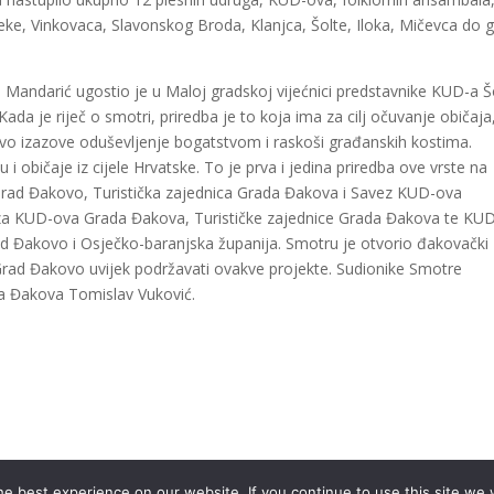
jeke, Vinkovaca, Slavonskog Broda, Klanjca, Šolte, Iloka, Mičevca do 
Mandarić ugostio je u Maloj gradskoj vijećnici predstavnike KUD-a Š
a je riječ o smotri, priredba je to koja ima za cilj očuvanje običaja
novo izazove oduševljenje bogatstvom i raskoši građanskih kostima.
 i običaje iz cijele Hrvatske. To je prva i jedina priredba ove vrste na
 Grad Đakovo, Turistička zajednica Grada Đakova i Savez KUD-ova
aveza KUD-ova Grada Đakova, Turističke zajednice Grada Đakova te KU
rad Đakovo i Osječko-baranjska županija. Smotru je otvorio đakovački
Grad Đakovo uvijek podržavati ovakve projekte. Sudionike Smotre
da Đakova Tomislav Vuković.
e best experience on our website. If you continue to use this site we w