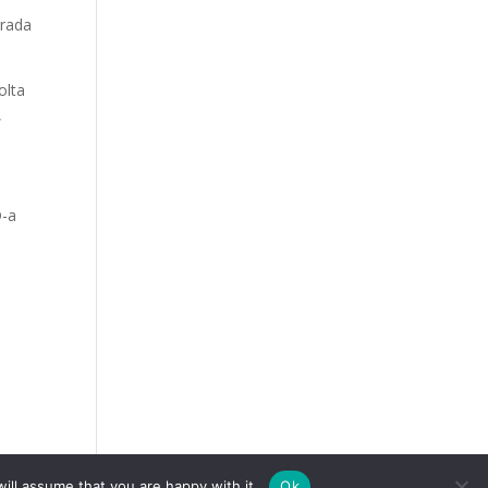
grada
olta
,
D-a
ill assume that you are happy with it.
Ok