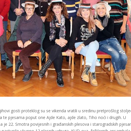
ovi gosti proteklog su se vikenda vratili u sredinu pretprošlog stolje
va te pjesama poput one Ajde Kato, ajde zlato, Tiho noći i drugih. U
je 22. Smotra povijesnih i građanskih plesova i starogradskih pjes
 nastupilo ukupno 12 plesnih udruga, KUD-ova, folklornih ansambala