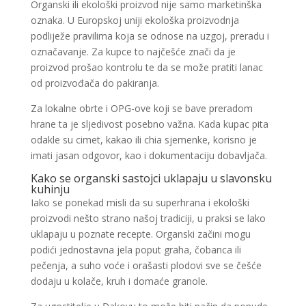
Organski ili ekološki proizvod nije samo marketinška
oznaka. U Europskoj uniji ekološka proizvodnja
podliježe pravilima koja se odnose na uzgoj, preradu i
označavanje. Za kupce to najčešće znači da je
proizvod prošao kontrolu te da se može pratiti lanac
od proizvođača do pakiranja.
Za lokalne obrte i OPG-ove koji se bave preradom
hrane ta je sljedivost posebno važna. Kada kupac pita
odakle su cimet, kakao ili chia sjemenke, korisno je
imati jasan odgovor, kao i dokumentaciju dobavljača.
Kako se organski sastojci uklapaju u slavonsku
kuhinju
Iako se ponekad misli da su superhrana i ekološki
proizvodi nešto strano našoj tradiciji, u praksi se lako
uklapaju u poznate recepte. Organski začini mogu
podići jednostavna jela poput graha, čobanca ili
pečenja, a suho voće i orašasti plodovi sve se češće
dodaju u kolače, kruh i domaće granole.