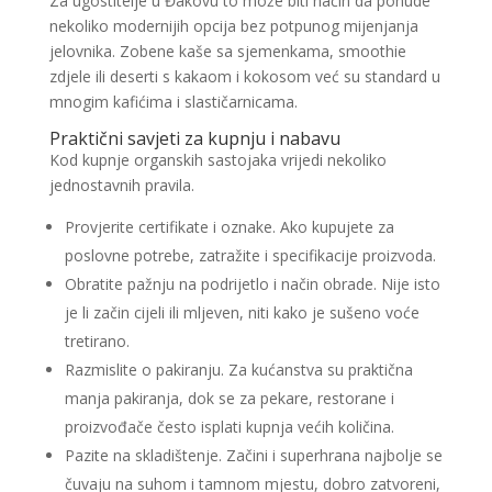
Za ugostitelje u Đakovu to može biti način da ponude
nekoliko modernijih opcija bez potpunog mijenjanja
jelovnika. Zobene kaše sa sjemenkama, smoothie
zdjele ili deserti s kakaom i kokosom već su standard u
mnogim kafićima i slastičarnicama.
Praktični savjeti za kupnju i nabavu
Kod kupnje organskih sastojaka vrijedi nekoliko
jednostavnih pravila.
Provjerite certifikate i oznake. Ako kupujete za
poslovne potrebe, zatražite i specifikacije proizvoda.
Obratite pažnju na podrijetlo i način obrade. Nije isto
je li začin cijeli ili mljeven, niti kako je sušeno voće
tretirano.
Razmislite o pakiranju. Za kućanstva su praktična
manja pakiranja, dok se za pekare, restorane i
proizvođače često isplati kupnja većih količina.
Pazite na skladištenje. Začini i superhrana najbolje se
čuvaju na suhom i tamnom mjestu, dobro zatvoreni,