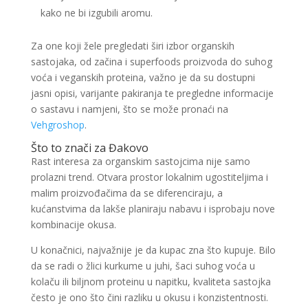
kako ne bi izgubili aromu.
Za one koji žele pregledati širi izbor organskih
sastojaka, od začina i superfoods proizvoda do suhog
voća i veganskih proteina, važno je da su dostupni
jasni opisi, varijante pakiranja te pregledne informacije
o sastavu i namjeni, što se može pronaći na
Vehgroshop
.
Što to znači za Đakovo
Rast interesa za organskim sastojcima nije samo
prolazni trend. Otvara prostor lokalnim ugostiteljima i
malim proizvođačima da se diferenciraju, a
kućanstvima da lakše planiraju nabavu i isprobaju nove
kombinacije okusa.
U konačnici, najvažnije je da kupac zna što kupuje. Bilo
da se radi o žlici kurkume u juhi, šaci suhog voća u
kolaču ili biljnom proteinu u napitku, kvaliteta sastojka
često je ono što čini razliku u okusu i konzistentnosti.