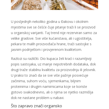
U posljednjih nekoliko godina u Đakovu i okolnim
mjestima sve se češće čuje pitanje traži li se proizvod
u organskoj varijanti. Taj trend nije rezerviran samo za
velike gradove. Sve više kućanstava, ali i ugostitelja,
pekara te malih proizvođača hrane, traži sastojke s
jasnim podrijetlom i provjerenom kvalitetom.
Razlozi su različiti. Dio kupaca želi kraći i razumljiviji
popis sastojaka, uz manje nepotrebnih dodataka, dok
drugi traže stabilnu kvalitetu za proizvodnju ili jelovnik.
U praksi to znači da se sve više pažnje posvećuje
začinima, suhom voću, sjemenkama, biljnim
proteinima i drugim namirnicama koje se koriste
gotovo svakodnevno, ali o njima se rijetko razmišlja
dok ne nastane problem u nabavi.
Što zapravo znači organsko