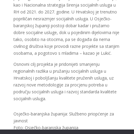
kao i Nacionalna strategija širenja socijalnih usluga u
RH od 2021. do 2027. godine. U Hrvatskoj je trenutno
popriličan nesrazmjer socijalnih usluga. U Osječko-
baranjskoj županiji postoji dobar kadar i pružamo
dobre socijalne usluge, dok u pojedinim dijelovima nije
tako, osobito na otocima, pa se događa da nema
civilnog društva koje provodi razne projekte sa starijim
osobama, a pogotovo s mladima – kazao je Lukić.
Osnovni cilj projekta je pridonijeti smanjenju
regionalnih razlika u pružanju socijalnih usluga u
Hrvatskoj i poboljšanju kvalitete pruženih usluga, uz
razvoj nove metodologije za procjenu potreba u
području socijalnih usluga i razvoj standarda kvalitete
socijalnih usluga.
Osječko-baranjska županija: Službeno priopćenje za
javnost
Foto: Osječko-baranjska županija