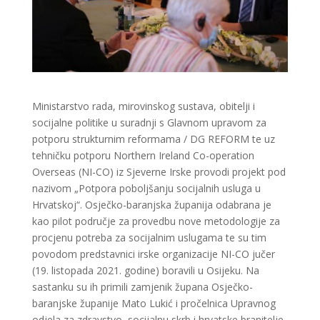
Ministarstvo rada, mirovinskog sustava, obitelji i
socijalne politike u suradnji s Glavnom upravom za
potporu strukturnim reformama / DG REFORM te uz
tehničku potporu Northern Ireland Co-operation
Overseas (NI-CO) iz Sjeverne Irske provodi projekt pod
nazivom „Potpora poboljšanju socijalnih usluga u
Hrvatskoj“. Osječko-baranjska županija odabrana je
kao pilot područje za provedbu nove metodologije za
procjenu potreba za socijalnim uslugama te su tim
povodom predstavnici irske organizacije NI-CO jučer
(19. listopada 2021. godine) boravili u Osijeku. Na
sastanku su ih primili zamjenik župana Osječko-
baranjske županije Mato Lukić i pročelnica Upravnog
odjela za zdravstvo, socijalnu skrb i hrvatske branitelje