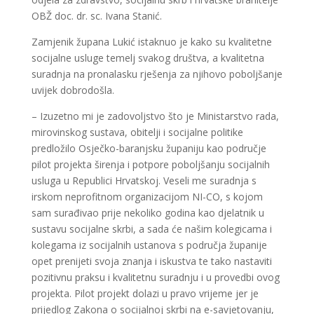
OBŽ doc. dr. sc. Ivana Stanić.
Zamjenik župana Lukić istaknuo je kako su kvalitetne
socijalne usluge temelj svakog društva, a kvalitetna
suradnja na pronalasku rješenja za njihovo poboljšanje
uvijek dobrodošla.
– Izuzetno mi je zadovoljstvo što je Ministarstvo rada,
mirovinskog sustava, obitelji i socijalne politike
predložilo Osječko-baranjsku županiju kao područje
pilot projekta širenja i potpore poboljšanju socijalnih
usluga u Republici Hrvatskoj. Veseli me suradnja s
irskom neprofitnom organizacijom NI-CO, s kojom
sam surađivao prije nekoliko godina kao djelatnik u
sustavu socijalne skrbi, a sada će našim kolegicama i
kolegama iz socijalnih ustanova s područja županije
opet prenijeti svoja znanja i iskustva te tako nastaviti
pozitivnu praksu i kvalitetnu suradnju i u provedbi ovog
projekta. Pilot projekt dolazi u pravo vrijeme jer je
prijedlog Zakona o socijalnoj skrbi na e-savjetovanju,