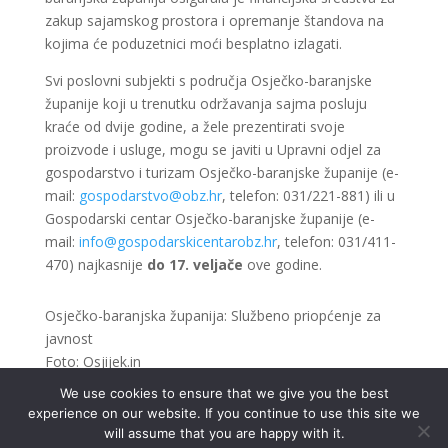
zakup sajamskog prostora i opremanje štandova na
kojima će poduzetnici moći besplatno izlagati.
Svi poslovni subjekti s područja Osječko-baranjske
županije koji u trenutku održavanja sajma posluju
kraće od dvije godine, a žele prezentirati svoje
proizvode i usluge, mogu se javiti u Upravni odjel za
gospodarstvo i turizam Osječko-baranjske županije (e-
mail:
gospodarstvo@obz.hr
, telefon: 031/221-881) ili u
Gospodarski centar Osječko-baranjske županije (e-
mail:
info@gospodarskicentarobz.hr
, telefon: 031/411-
470) najkasnije
do 17. veljače
ove godine.
Osječko-baranjska županija: Službeno priopćenje za
javnost
Foto: Osjijek.in
We use cookies to ensure that we give you the best
experience on our website. If you continue to use this site we
will assume that you are happy with it.