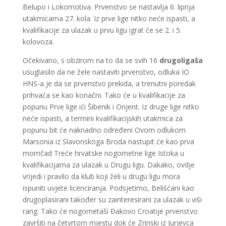
Belupo i Lokomotiva. Prvenstvo se nastavlja 6. lipnja
utakmicama 27. kola. Iz prve lige nitko neće ispasti, a
kvalifikacije za ulazak u prvu ligu igrat će se 2. i 5.
kolovoza.
Očekivano, s obzirom na to da se svih 16
drugoligaša
usuglasilo da ne žele nastaviti prvenstvo, odluka IO
HNS-a je da se prvenstvo prekida, a trenutni poredak
prihvaća se kao konačni. Tako će u kvalifikacije za
popunu Prve lige ići Šibenik i Orijent. Iz druge lige nitko
neće ispasti, a termini kvalifikacijskih utakmica za
popunu bit će naknadno određeni Ovom odlukom
Marsonia iz Slavonskoga Broda nastupit će kao prva
momčad Treće hrvatske nogometne lige Istoka u
kvalifikacijama za ulazak u Drugu ligu. Dakako, ovdje
vrijedi i pravilo da klub koji želi u drugu ligu mora
ispuniti uvjete licenciranja. Podsjetimo, Belišćani kao
drugoplasirani također su zainteresirani za ulazak u viši
rang. Tako će nogometaši Đakovo Croatije prvenstvo
završiti na četvrtom mjestu dok će Zrinski iz Jurjevca