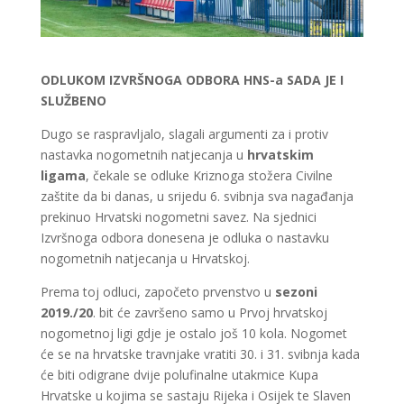
ODLUKOM IZVRŠNOGA ODBORA HNS-a SADA JE I
SLUŽBENO
Dugo se raspravljalo, slagali argumenti za i protiv
nastavka nogometnih natjecanja u
hrvatskim
ligama
, čekale se odluke Kriznoga stožera Civilne
zaštite da bi danas, u srijedu 6. svibnja sva nagađanja
prekinuo Hrvatski nogometni savez. Na sjednici
Izvršnoga odbora donesena je odluka o nastavku
nogometnih natjecanja u Hrvatskoj.
Prema toj odluci, započeto prvenstvo u
sezoni
2019./20
. bit će završeno samo u Prvoj hrvatskoj
nogometnoj ligi gdje je ostalo još 10 kola. Nogomet
će se na hrvatske travnjake vratiti 30. i 31. svibnja kada
će biti odigrane dvije polufinalne utakmice Kupa
Hrvatske u kojima se sastaju Rijeka i Osijek te Slaven