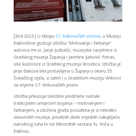
[30.6.2023.] U sklopu
57. Đakovačkih vezova
, u Muzeju
Đakovštine gostuje izložba “Molovanje i farbanje”
autorica mr.sc. Janje Juzbašić, muzejske savjetnice iz
Gradskog muzeja Županja i Jasmine Jurković Petras,
više kustosice iz Gradskog muzeja Virovitica. Izložba je
prije Đakova bila postavljena u Županji u okviru 55.
Šokačkog sijela, a zatim i u Gradskom muzeju Vinkovci
za vrijeme 57. Vinkovačkih jeseni.
Izložba prikazuje tekstilne predmete nastale
tradicijskim umijećem bojanja – molovanjem i
farbanjem, a izložena građa posuđena je iz nekoliko
slavonskih muzeja, privatnih zbirki vrijednih sakupljača
narodnog ruha te od Milosrdnih sestara Sv. Križa u
Đakovu.