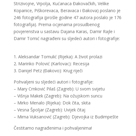
Strizivojne, Vrpolja, Kućanaca Đakovačkih, Velike
Kopanice, Piškorevaca, Beravaca i Đakova) poslano je
246 fotografija (prošle godine 47 autora poslalo je 176
fotografija). Prema ocjenama prosudbenog
povjerenstva u sastavu Dajana Karas, Damir Rajle i
Damir Tomić nagrađeni su sljedeći autori i fotografije:
1. Aleksandar Tomulić (Rijeka): A život prolazi
2. Marinko Polović (Karlovac): Recesija
3. Danijel Petz (Đakovo): Krug riječi
Pohvaljeni su sljedeći autori i fotografije:
– Mary Crnković Pilaš (Zagreb): U svom svijetu
– Višnja Makek (Zagreb): Na ožujskom suncu
– Mirko Menalo (Rijeka): Dok čita, skita
– Vesna Špoljar (Zagreb): Uvijek čitaj
– Mirna Vuksanović (Zagreb): Djevojka iz Budimpešte
Čestitamo nagrađenima i pohvaljenima!