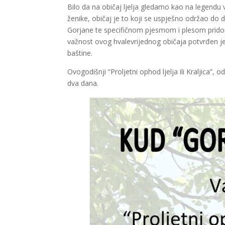
Bilo da na običaj ljelja gledamo kao na legendu 
ženike, običaj je to koji se uspješno održao do
Gorjane te specifičnom pjesmom i plesom pridon
važnost ovog hvalevrijednog običaja potvrđen j
baštine.
Ovogodišnji “Proljetni ophod ljelja ili Kraljica”,
dva dana.