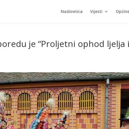
Naslovnica
Vijesti
Općin
redu je “Proljetni ophod ljelja i