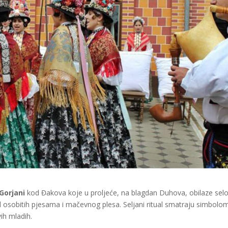
Gorjani
kod Đakova koje u proljeće, na blagdan Duhova, obilaze sel
 od osobitih pjesama i mačevnog plesa. Seljani ritual smatraju simbolo
vih mladih.