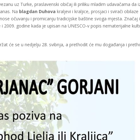
vezanu uz Turke, praslavenski običaj ili priliku mladim udavačama da i
 danas. Na
blagdan Duhova
kraljevi i kraljice, prosjaci i svirači obilaze
ose očuvanju i promicanju tradicijske baštine svoga mjesta. Značaj 
e i 2009. godine kada je upisan na UNESCO-v popis nematerijalne kult
 održat će se u nedjelju 28. svibnja, a prethodit će mu događanja i pret