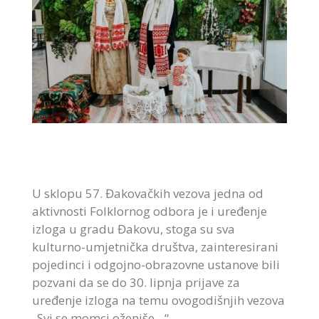
U sklopu 57. Đakovačkih vezova jedna od
aktivnosti Folklornog odbora je i uređenje
izloga u gradu Đakovu, stoga su sva
kulturno-umjetnička društva, zainteresirani
pojedinci i odgojno-obrazovne ustanove bili
pozvani da se do 30. lipnja prijave za
uređenje izloga na temu ovogodišnjih vezova
„Svi se momci oženiše…“.