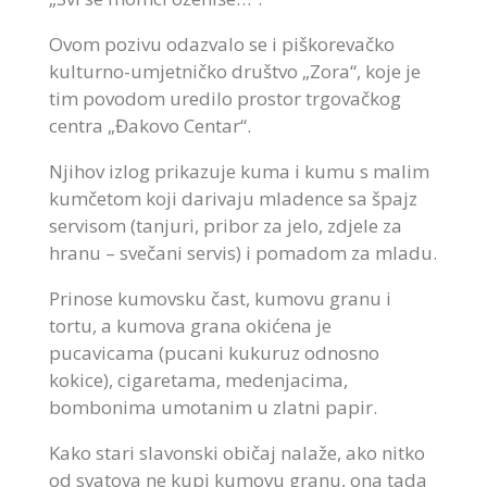
Ovom pozivu odazvalo se i piškorevačko
kulturno-umjetničko društvo „Zora“, koje je
tim povodom uredilo prostor trgovačkog
centra „Đakovo Centar“.
Njihov izlog prikazuje kuma i kumu s malim
kumčetom koji darivaju mladence sa špajz
servisom (tanjuri, pribor za jelo, zdjele za
hranu – svečani servis) i pomadom za mladu.
Prinose kumovsku čast, kumovu granu i
tortu, a kumova grana okićena je
pucavicama (pucani kukuruz odnosno
kokice), cigaretama, medenjacima,
bombonima umotanim u zlatni papir.
Kako stari slavonski običaj nalaže, ako nitko
od svatova ne kupi kumovu granu, ona tada