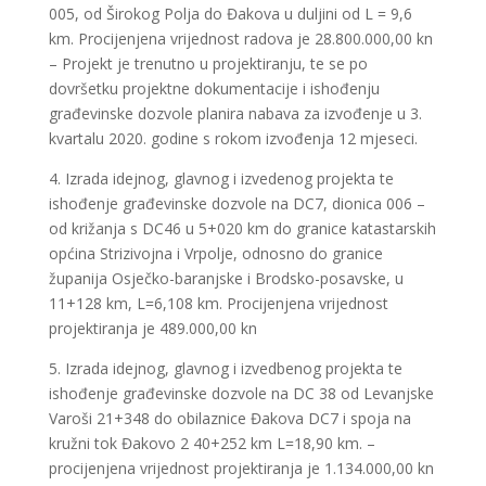
005, od Širokog Polja do Đakova u duljini od L = 9,6
km. Procijenjena vrijednost radova je 28.800.000,00 kn
– Projekt je trenutno u projektiranju, te se po
dovršetku projektne dokumentacije i ishođenju
građevinske dozvole planira nabava za izvođenje u 3.
kvartalu 2020. godine s rokom izvođenja 12 mjeseci.
4. Izrada idejnog, glavnog i izvedenog projekta te
ishođenje građevinske dozvole na DC7, dionica 006 –
od križanja s DC46 u 5+020 km do granice katastarskih
općina Strizivojna i Vrpolje, odnosno do granice
županija Osječko-baranjske i Brodsko-posavske, u
11+128 km, L=6,108 km. Procijenjena vrijednost
projektiranja je 489.000,00 kn
5. Izrada idejnog, glavnog i izvedbenog projekta te
ishođenje građevinske dozvole na DC 38 od Levanjske
Varoši 21+348 do obilaznice Đakova DC7 i spoja na
kružni tok Đakovo 2 40+252 km L=18,90 km. –
procijenjena vrijednost projektiranja je 1.134.000,00 kn