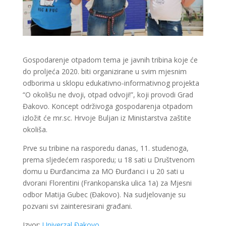
Gospodarenje otpadom tema je javnih tribina koje će
do proljeća 2020. biti organizirane u svim mjesnim
odborima u sklopu edukativno-informativnog projekta
“O okolišu ne dvoji, otpad odvoji!”, koji provodi Grad
Đakovo. Koncept održivoga gospodarenja otpadom
izložit će mr.sc. Hrvoje Buljan iz Ministarstva zaštite
okoliša.
Prve su tribine na rasporedu danas, 11. studenoga,
prema sljedećem rasporedu; u 18 sati u Društvenom
domu u Đurđancima za MO Đurđanci i u 20 sati u
dvorani Florentini (Frankopanska ulica 1a) za Mjesni
odbor Matija Gubec (Đakovo). Na sudjelovanje su
pozvani svi zainteresirani građani.
Izvor:
Univerzal Đakovo