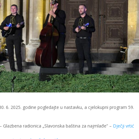
. 6. 2025. godine pogledajte u nastavku, a cjelokupni program 59.
” – Glazbena radionica „Slavonska baština za najmlađe” –
Dječji vrtić