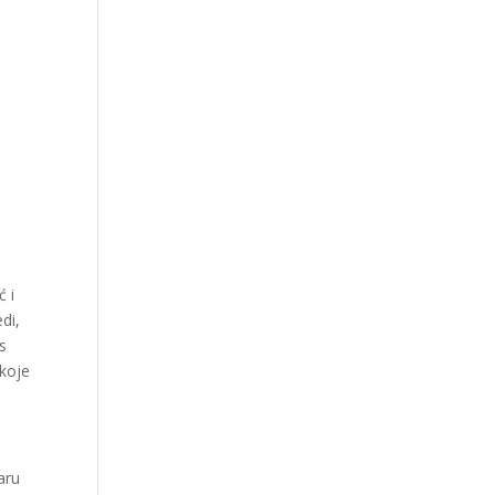
ć i
di,
s
 koje
aru