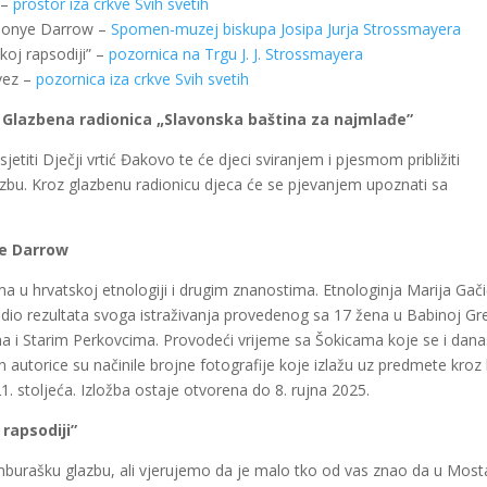
 –
prostor iza crkve Svih svetih
i Sonye Darrow –
Spomen-muzej biskupa Josipa Jurja Strossmayera
koj rapsodiji” –
pozornica na Trgu J. J. Strossmayera
 vez –
pozornica iza crkve Svih svetih
 – Glazbena radionica „Slavonska baština za najmlađe”
jetiti Dječji vrtić Đakovo te će djeci sviranjem i pjesmom približiti
lazbu. Kroz glazbenu radionicu djeca će se pjevanjem upoznati sa
ye Darrow
u hrvatskoj etnologiji i drugim znanostima. Etnologinja Marija Gači
io rezultata svoga istraživanja provedenog sa 17 žena u Babinoj Gre
ima i Starim Perkovcima. Provodeći vrijeme sa Šokicama koje se i dana
n autorice su načinile brojne fotografije koje izlažu uz predmete kroz
1. stoljeća. Izložba ostaje otvorena do 8. rujna 2025.
rapsodiji”
mburašku glazbu, ali vjerujemo da je malo tko od vas znao da u Most