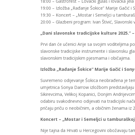
18:00 – Gastrofest – Lovački gulaš i lovačka jela
19:00 – Izložba „Rađanje Šokice” Marije Gačić 
19:30 – Koncert – „Mostar i Semeljci u tamburaš
20:00 – Glazbeni program: Ivan Štivić, Slavonski
„Dani slavonske tradicijske kulture 2025.”
Prvi dan će učenici Arije sa svojim voditeljima pos
slavonske tradicijske instrumente i slavonsku g
slavonskim tradicijskim pjesmama i običajima.
Izložba „Rađanje Šokice” Marije Gačić i Son
Suvremeno odijevanje Šokica neobrađena je tema 
umjetnica Sonya Darrow izložbom predstavljaju d
Sikirevcima, Velikoj Kopanici, Donjim Andrijevc
odabiru svakodnevno odijevati na tradicijski nači
pričaju priču o neobičnim, a običnim ženama iz 2
Koncert – „Mostar i Semeljci u tamburaškoj 
Nije tajna da Hrvati u Hercegovini obožavaju ta