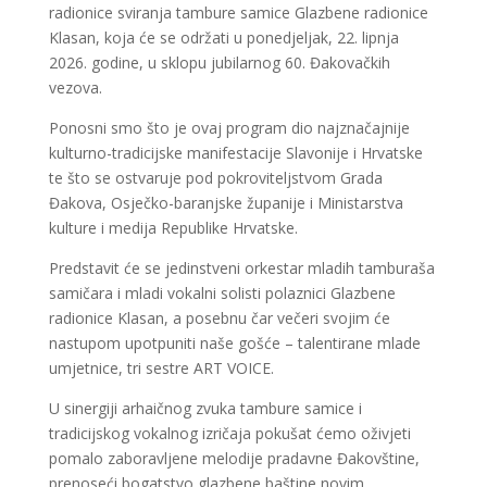
radionice sviranja tambure samice Glazbene radionice
Klasan, koja će se održati u ponedjeljak, 22. lipnja
2026. godine, u sklopu jubilarnog 60. Đakovačkih
vezova.
Ponosni smo što je ovaj program dio najznačajnije
kulturno-tradicijske manifestacije Slavonije i Hrvatske
te što se ostvaruje pod pokroviteljstvom Grada
Đakova, Osječko-baranjske županije i Ministarstva
kulture i medija Republike Hrvatske.
Predstavit će se jedinstveni orkestar mladih tamburaša
samičara i mladi vokalni solisti polaznici Glazbene
radionice Klasan, a posebnu čar večeri svojim će
nastupom upotpuniti naše gošće – talentirane mlade
umjetnice, tri sestre ART VOICE.
U sinergiji arhaičnog zvuka tambure samice i
tradicijskog vokalnog izričaja pokušat ćemo oživjeti
pomalo zaboravljene melodije pradavne Đakovštine,
prenoseći bogatstvo glazbene baštine novim