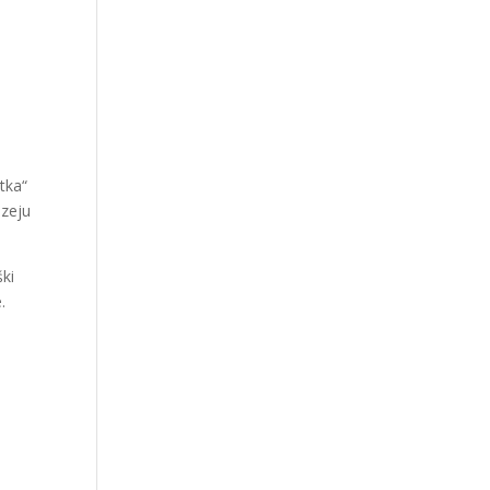
tka“
uzeju
ški
.