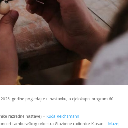
 2026. godine pogledajte u nastavku, a cjelokupni program 60.
enike razredne nastave) –
Kuća Reichsmann
Koncert tamburaškog orkestra Glazbene radionice Klasan –
Muzej