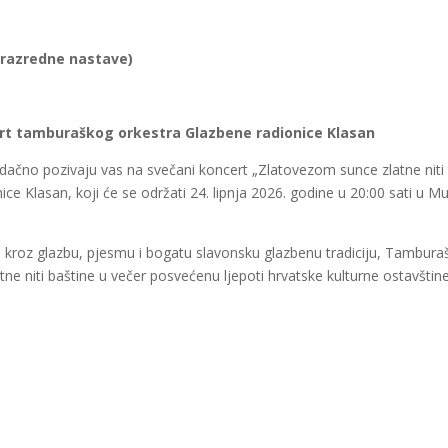
 razredne nastave)
ert tamburaškog orkestra Glazbene radionice Klasan
dačno pozivaju vas na svečani koncert „Zlatovezom sunce zlatne niti 
e Klasan, koji će se održati 24. lipnja 2026. godine u 20:00 sati u M
, kroz glazbu, pjesmu i bogatu slavonsku glazbenu tradiciju, Tambura
tne niti baštine u večer posvećenu ljepoti hrvatske kulturne ostavštine