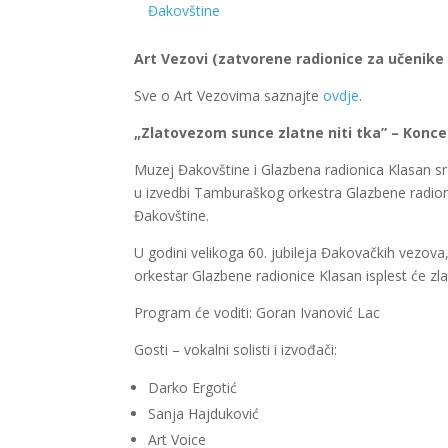
Đakovštine
Art Vezovi (zatvorene radionice za učenike
Sve o Art Vezovima saznajte
ovdje
.
„Zlatovezom sunce zlatne niti tka” – Konc
Muzej Đakovštine i Glazbena radionica Klasan sr
u izvedbi Tamburaškog orkestra Glazbene radionic
Đakovštine.
U godini velikoga 60. jubileja Đakovačkih vezova
orkestar Glazbene radionice Klasan isplest će zla
Program će voditi: Goran Ivanović Lac
Gosti – vokalni solisti i izvođači:
Darko Ergotić
Sanja Hajduković
Art Voice