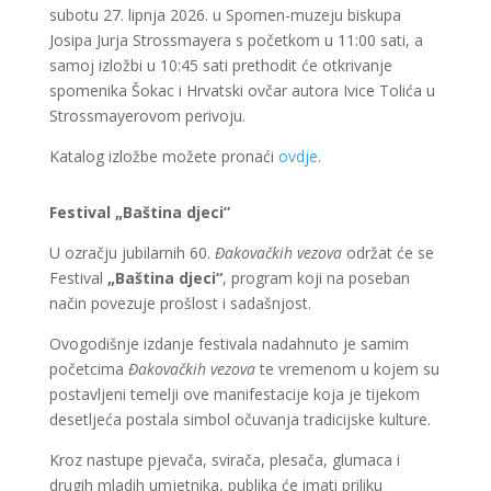
subotu 27. lipnja 2026. u Spomen-muzeju biskupa
Josipa Jurja Strossmayera s početkom u 11:00 sati, a
samoj izložbi u 10:45 sati prethodit će otkrivanje
spomenika Šokac i Hrvatski ovčar autora Ivice Tolića u
Strossmayerovom perivoju.
Katalog izložbe možete pronaći
ovdje
.
Festival „Baština djeci”
U ozračju jubilarnih 60.
Đakovačkih vezova
održat će se
Festival
„Baština djeci“
, program koji na poseban
način povezuje prošlost i sadašnjost.
Ovogodišnje izdanje festivala nadahnuto je samim
početcima
Đakovačkih vezova
te vremenom u kojem su
postavljeni temelji ove manifestacije koja je tijekom
desetljeća postala simbol očuvanja tradicijske kulture.
Kroz nastupe pjevača, svirača, plesača, glumaca i
drugih mladih umjetnika, publika će imati priliku