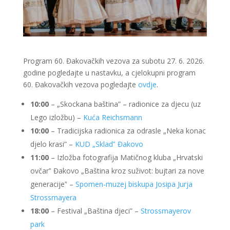
Program 60. Đakovačkih vezova za subotu 27. 6. 2026.
godine pogledajte u nastavku, a cjelokupni program
60. Đakovačkih vezova pogledajte
ovdje
.
10:00
– „Skockana baština” – radionice za djecu (uz
Lego izložbu) –
Kuća Reichsmann
10:00
– Tradicijska radionica za odrasle „Neka konac
djelo krasi” –
KUD „Skladˮ Đakovo
11:00
– Izložba fotografija Matičnog kluba „Hrvatski
ovčarˮ Đakovo „Baština kroz suživot: bujtari za nove
generacijeˮ –
Spomen-muzej biskupa Josipa Jurja
Strossmayera
18:00
– Festival „Baština djeci” –
Strossmayerov
park