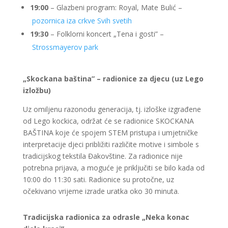
19:00
– Glazbeni program: Royal, Mate Bulić –
pozornica iza crkve Svih svetih
19:30
– Folklorni koncert „Tena i gosti” –
Strossmayerov park
„Skockana baština” – radionice za djecu (uz Lego
izložbu)
Uz omiljenu razonodu generacija, tj. izloške izgrađene
od Lego kockica, održat će se radionice SKOCKANA
BAŠTINA koje će spojem STEM pristupa i umjetničke
interpretacije djeci približiti različite motive i simbole s
tradicijskog tekstila Đakovštine. Za radionice nije
potrebna prijava, a moguće je priključiti se bilo kada od
10:00 do 11:30 sati. Radionice su protočne, uz
očekivano vrijeme izrade uratka oko 30 minuta.
Tradicijska radionica za odrasle „Neka konac