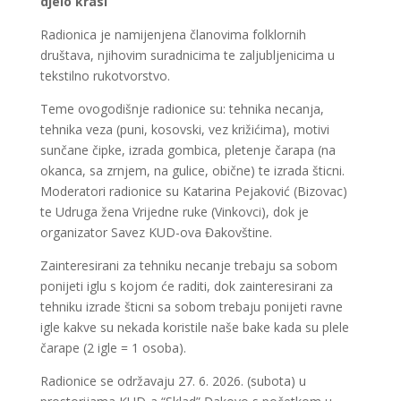
djelo krasi”
Radionica je namijenjena članovima folklornih
društava, njihovim suradnicima te zaljubljenicima u
tekstilno rukotvorstvo.
Teme ovogodišnje radionice su: tehnika necanja,
tehnika veza (puni, kosovski, vez križićima), motivi
sunčane čipke, izrada gombica, pletenje čarapa (na
okanca, sa zrnjem, na gulice, obične) te izrada šticni.
Moderatori radionice su Katarina Pejaković (Bizovac)
te Udruga žena Vrijedne ruke (Vinkovci), dok je
organizator Savez KUD-ova Đakovštine.
Zainteresirani za ​tehniku necanje trebaju sa sobom
ponijeti iglu s kojom će raditi​, dok zainteresirani za​
tehniku izrad​e šticni sa sobom trebaju ponijeti ravne
igle kakve su nekada koristile naše bake kada su plele
čarape (2 igle = 1 osoba).​
Radionice se održavaju 27. 6. 2026. (subota) u