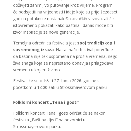
doživjeti zanimljivo putovanje kroz vrijeme. Program
će podsjetiti na vrijednosti i ideje koje su prije šezdeset
godina potaknule nastanak Đakovačkih vezova, ali će
istovremeno pokazati kako baština i danas može biti
izvor inspiracije za nove generacije.
Temeljna odrednica festivala jest
spoj tradicijskog i
suvremenog izraza
. Na taj način festival potvrđuje
da baština nije tek uspomena na prošla vremena, nego
živa snaga koja se neprestano obnavlja i prilagođava
vremenu u kojem živimo.
Festival će se održati 27. lipnja 2026. godine s
početkom u 18:00 sati u Strossmayerovom parku.
Folklorni koncert „Tena i gosti”
Folklorni koncert Tena i gosti održat će se nakon
festivala „Baština djeci“ na pozornici u
Strossmayerovom parku.