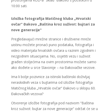
prostorijama KUD-a “Sklad” Đakovo s početkom u
10:00 sati.
Izložba fotografija Matičnog kluba „Hrvatski
ovčarˮ Đakovo „Baština kroz suživot: bujtari za
nove generacijeˮ
Pregledavajući mrežne stranice i društvene mreže
uistinu možete pronaći puno podataka, fotografija i
video materijala hrvatskih ovčara u raznim zgodnim i
nezgodnim situacijama. No, osjetiti vezu i suživot
građen stoljećima na ovim prostorima možete samo
ako dođete u srce Slavonije – na Đakovačke vezove.
Ima li bolje pozivnice za istinski baštinski doživljaj
neraskidivih veza s bujtarima od izložbe fotografija
Matičnog kluba „Hrvatski ovčar” Đakovo u sklopu 60.
Đakovačkih vezova?
Otvorenje izložbe fotografija pod nazivom “Baština
kroz suživot: bujtar za nove generacije” održat će se u