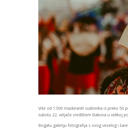
Više od 1.500 maskiranih sudionika iz preko 50 po
subotu 22. veljače središtem Đakova u velikoj p
Bogatu galeriju fotografija s ovog veselog i ša