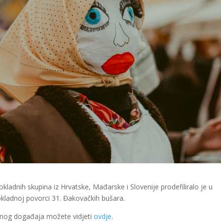
kladnih skupina iz Hrvatske, Mađarske i Slovenije prodefiliralo je u
okladnoj povorci 31. Đakovačkih bušara.
renog događaja možete vidjeti
ovdje
.