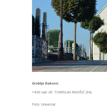
Groblje Đakovo:
14:00 sati: vlč. TOMISLAV RADIŠIĆ (94)
Foto: Univerzal