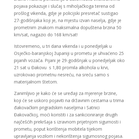
pojava pokazuje i slučaj s miholjačkoga terena od
prošlog vikenda, gdje je policijski presretač sustigao
27-godišnjaka koji je, na mjestu izvan naselja, gdje je
prometnim znakom maksimalna dopuštena brzina 50
km/sat, nagazio do 168 km/sat!
Istovremeno, u tri dana vikenda i u ponedjeljak u
Osječko-baranjskoj županiji u prometu je uhvaćeno 25
pijanih vozača. Pijani je 29-godišnjak u ponedjeljak oko
21 sat u Đakovu s 1,80 promila alkohola u krvi,
uzrokovao prometnu nesreću, na sreću samo s
materijalnom štetom.
Zanimljivo je kako će se uređaji za mjerenje brzine,
koji će se uskoro pojaviti na državnim cestama u trima
đakovačkim prigradskim naseljima i Satnici
Đakovačkoj, moći koristiti i za sankcioniranje drugih
najčešćih prekršaja s izravnom prijetnjom sigurnosti i
prometu, poput korištenja mobitela tijekom
upravljanja vozilom i nekorištenja sigurnosnog pojasa.