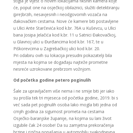
stigla je vijest o novim lokacijama fiksnih kamera koje
će, poput one na osječkoj obilaznici, služiti detektiranju
(pre)brzih, nesavjesnih i neodgovornih vozača na
đakovačkim cestama. Nove će kamere biti postavljene
u Ulici Ante Starčevića kod k.br. 76A u Kuševcu, u Ulici
bana Josipa Jelačića kod k.br. 11 u Satnici Đakovačkoj,
u Glavnoj ulici u Đurđancima kod k.br. 167, te u
Piškorevcima u Zagrebačkoj ulici kod k.br. 20.
Pri odabiru ovih su lokacija presudni pokazatelji bila
mjesta na kojima se događaju najteže prometne
nesreće uzrokovane prebrzom vožnjom.
Od početka godine petero poginulih
Šale za upravljačem više nema i ne smije biti jer iako
su prošla tek tri mjeseca od početka godine, 2019. bi s
već sada pet poginulih osoba lako mogla biti jedna od
crnjih godina za sigurnost prometa na cestama
Osječko-baranjske županije, na kojima su lani život
izgubile čak 24 osobe! Da su zamjetna prekoračenja
brzine i rizična ponašanja u automobilu svakodnevna