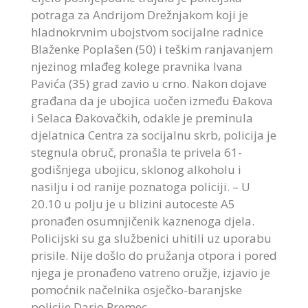
potraga za Andrijom Drežnjakom koji je
hladnokrvnim ubojstvom socijalne radnice
Blaženke Poplašen (50) i teškim ranjavanjem
njezinog mlađeg kolege pravnika Ivana
Pavića (35) grad zavio u crno. Nakon dojave
građana da je ubojica uočen između Đakova
i Selaca Đakovačkih, odakle je preminula
djelatnica Centra za socijalnu skrb, policija je
stegnula obruč, pronašla te privela 61-
godišnjega ubojicu, sklonog alkoholu i
nasilju i od ranije poznatoga policiji. – U
20.10 u polju je u blizini autoceste A5
pronađen osumnjičenik kaznenoga djela.
Policijski su ga službenici uhitili uz uporabu
prisile. Nije došlo do pružanja otpora i pored
njega je pronađeno vatreno oružje, izjavio je
pomoćnik načelnika osječko-baranjske
policije Dario Premec.