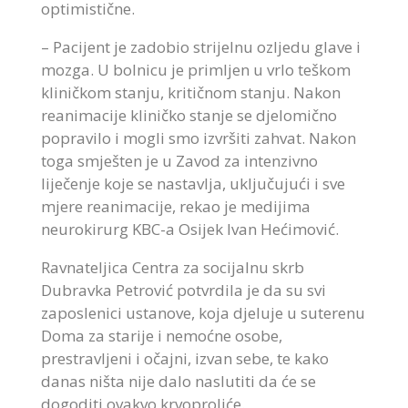
optimistične.
–
Pacijent je zadobio strijelnu ozljedu glave i
mozga. U bolnicu je primljen u vrlo teškom
kliničkom stanju, kritičnom stanju. Nakon
reanimacije
kliničko stanje se djelomično
popravilo
i mogli smo izvršiti zahvat. Nakon
toga smješten je u Zavod za intenzivno
liječenje koje se nastavlja, uključujući i sve
mjere reanimacije, rekao je medijima
neurokirurg KBC-a Osijek Ivan Hećimović.
Ravnateljica Centra za socijalnu skrb
Dubravka Petrović potvrdila je da su svi
zaposlenici ustanove, koja djeluje u suterenu
Doma za starije i nemoćne osobe,
prestravljeni i očajni, izvan sebe, te kako
danas ništa nije dalo naslutiti da će se
dogoditi ovakvo krvoproliće.