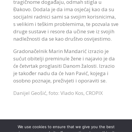
tragičnome događaju, odmah stigla u
Đakovo. Dodala je da ima osjećaj kao da su
socijalni radnici sami sa svojim korisnicima,
s velikim i teškim problemima, te pozvala sve
druge sustave i resore da učine sve iz svojih
nadležnosti da se kao društvo osvijestimo.
Gradonačelnik Marin Mandarić izrazio je
sućut obitelji preminule žene i najavio je da
će četvrtak proglasiti Danom žalosti. Izrazio
je također nadu da će Ivan Pavić, kojega i
osobno poznaje, preživjeti i oporaviti se.
Danijel Geošić, foto: Vlado Kos, CROPIX
We use cookies to ensure that we give you the best