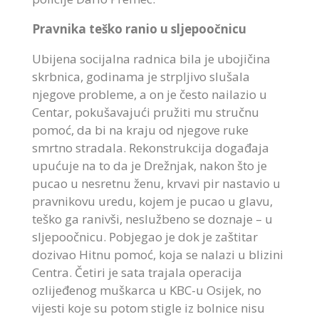
Pravnika teško ranio u sljepoočnicu
Ubijena socijalna radnica bila je ubojičina
skrbnica, godinama je strpljivo slušala
njegove probleme, a on je često nailazio u
Centar, pokušavajući pružiti mu stručnu
pomoć, da bi na kraju od njegove ruke
smrtno stradala. Rekonstrukcija događaja
upućuje na to da je Drežnjak, nakon što je
pucao u nesretnu ženu, krvavi pir nastavio u
pravnikovu uredu, kojem je pucao u glavu,
teško ga ranivši, neslužbeno se doznaje – u
sljepoočnicu. Pobjegao je dok je zaštitar
dozivao Hitnu pomoć, koja se nalazi u blizini
Centra. Četiri je sata trajala operacija
ozlijeđenog muškarca u KBC-u Osijek, no
vijesti koje su potom stigle iz bolnice nisu