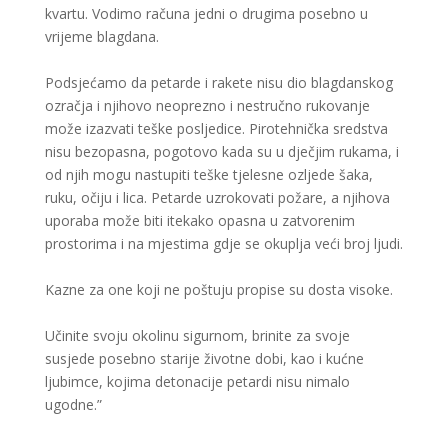
kvartu. Vodimo računa jedni o drugima posebno u
vrijeme blagdana.
Podsjećamo da petarde i rakete nisu dio blagdanskog
ozračja i njihovo neoprezno i nestručno rukovanje
može izazvati teške posljedice. Pirotehnička sredstva
nisu bezopasna, pogotovo kada su u dječjim rukama, i
od njih mogu nastupiti teške tjelesne ozljede šaka,
ruku, očiju i lica. Petarde uzrokovati požare, a njihova
uporaba može biti itekako opasna u zatvorenim
prostorima i na mjestima gdje se okuplja veći broj ljudi.
Kazne za one koji ne poštuju propise su dosta visoke.
Učinite svoju okolinu sigurnom, brinite za svoje
susjede posebno starije životne dobi, kao i kućne
ljubimce, kojima detonacije petardi nisu nimalo
ugodne.”