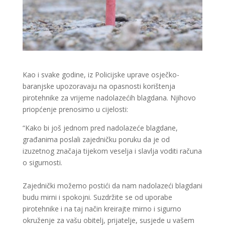
Kao i svake godine, iz Policijske uprave osječko-
baranjske upozoravaju na opasnosti korištenja
pirotehnike za vrijeme nadolazećih blagdana. Njihovo
priopćenje prenosimo u cijelosti:
“Kako bi još jednom pred nadolazeće blagdane,
građanima poslali zajedničku poruku da je od
izuzetnog značaja tijekom veselja i slavlja voditi računa
o sigurnosti.
Zajednički možemo postići da nam nadolazeći blagdani
budu mirni i spokojni. Suzdržite se od uporabe
pirotehnike i na taj način kreirajte mirno i sigurno
okruženje za vašu obitelj, prijatelje, susjede u vašem