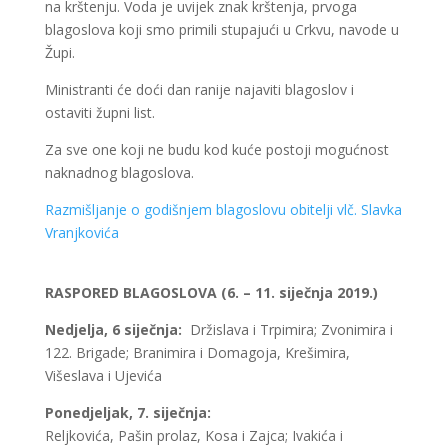
na krštenju. Voda je uvijek znak krštenja, prvoga
blagoslova koji smo primili stupajući u Crkvu, navode u
Župi.
Ministranti će doći dan ranije najaviti blagoslov i
ostaviti župni list.
Za sve one koji ne budu kod kuće postoji mogućnost
naknadnog blagoslova.
Razmišljanje o godišnjem blagoslovu obitelji vlč. Slavka
Vranjkovića
RASPORED BLAGOSLOVA (6. – 11. siječnja 2019.)
Nedjelja, 6 siječnja:
Držislava i Trpimira; Zvonimira i
122. Brigade; Branimira i Domagoja, Krešimira,
Višeslava i Ujevića
Ponedjeljak, 7. siječnja:
Reljkovića, Pašin prolaz, Kosa i Zajca; Ivakića i