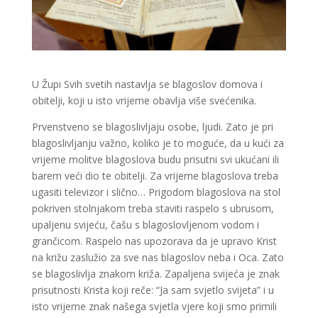
U Župi Svih svetih nastavlja se blagoslov domova i
obitelji, koji u isto vrijeme obavlja više svećenika.
Prvenstveno se blagoslivljaju osobe, ljudi. Zato je pri
blagoslivljanju važno, koliko je to moguće, da u kući za
vrijeme molitve blagoslova budu prisutni svi ukućani ili
barem veći dio te obitelji. Za vrijeme blagoslova treba
ugasiti televizor i slično… Prigodom blagoslova na stol
pokriven stolnjakom treba staviti raspelo s ubrusom,
upaljenu svijeću, čašu s blagoslovljenom vodom i
grančicom. Raspelo nas upozorava da je upravo Krist
na križu zaslužio za sve nas blagoslov neba i Oca. Zato
se blagoslivlja znakom križa. Zapaljena svijeća je znak
prisutnosti Krista koji reče: “Ja sam svjetlo svijeta” i u
isto vrijeme znak našega svjetla vjere koji smo primili