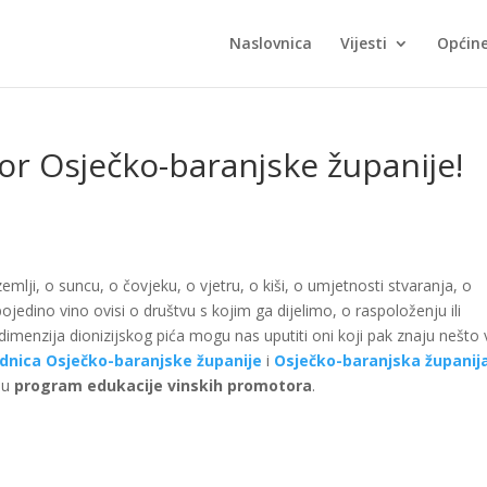
Naslovnica
Vijesti
Općin
or Osječko-baranjske županije!
zemlji, o suncu, o čovjeku, o vjetru, o kiši, o umjetnosti stvaranja, o
jedino vino ovisi o društvu s kojim ga dijelimo, o raspoloženju ili
dimenzija dionizijskog pića mogu nas uputiti oni koji pak znaju nešto 
ednica Osječko-baranjske županije
i
Osječko-baranjska županij
ju
program edukacije vinskih promotora
.