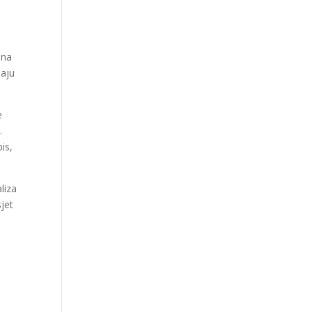
 na
maju
e
.
is,
liza
sjet