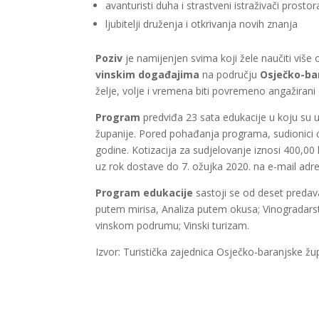
avanturisti duha i strastveni istraživači prostor
ljubitelji druženja i otkrivanja novih znanja
Poziv
je namijenjen svima koji žele naučiti više 
vinskim događajima
na području
Osječko-ba
želje, volje i vremena biti povremeno angažirani od
Program
predviđa 23 sata edukacije u koju su 
županije. Pored pohađanja programa, sudionici 
godine. Kotizacija za sudjelovanje iznosi 400,00 
uz rok dostave do 7. ožujka 2020. na e-mail ad
Program edukacije
sastoji se od deset predav
putem mirisa, Analiza putem okusa; Vinogradarstv
vinskom podrumu; Vinski turizam.
Izvor: Turistička zajednica Osječko-baranjske žu