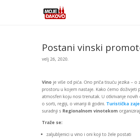
Postani vinski promot
velj 26, 2020.
Vino
je više od pića. Ono priča tisuću jezika – o 
prostoru u kojem nastaje. Kako ćemo doživjeti po
atmosferi koju nosi trenutak. U otkrivanje novih 
o sorti, regiji, o vinariji ili godini.
Turistička zaj
suradnji s
Regionalnom vinotekom
organizira
Traže se:
zaljubljenici u vino i oni koji to žele postati