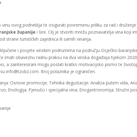
a
o vinu ovog podneblja te osigurati povremenu priliku za rad i druženje
ranjske županije
i šire. Cilj je stvoriti mrežu poznavatelja vina koji i
 strane turističkih zajednica ili samih vinarija.
uključene i posjete vinskim podrumima na području Osječko-baranjsk
će imati obaveznu radnu praksu na dva vinska događaja tijekom 2020
kn, a zainteresirani mogu poslati kratko motivacijsko pismo te životop
resu
info@tzobz.com
. Broj polaznika je ograničen.
anja: Osnove promocije; Tehnika degustacije: Analiza putem vida, Ana
o; Enologija; Pjenušci i specijalna vina; Enogastronomija; Stručni po
panije