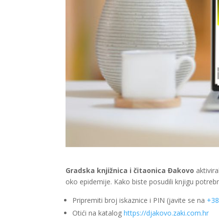
Gradska knjižnica i čitaonica Đakovo
aktivir
oko epidemije. Kako biste posudili knjigu potrebn
Pripremiti broj iskaznice i PIN (javite se na
+38
Otići na katalog
https://djakovo.zaki.com.hr