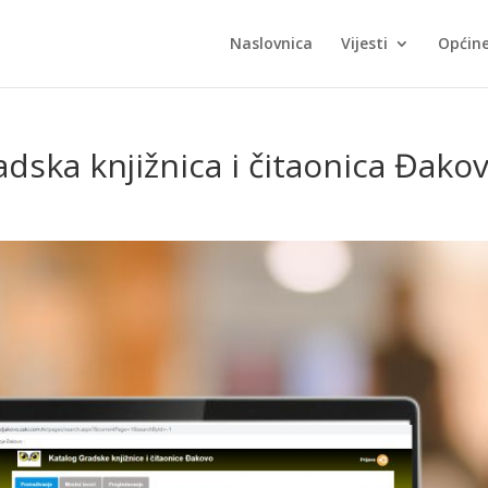
Naslovnica
Vijesti
Općin
dska knjižnica i čitaonica Đako