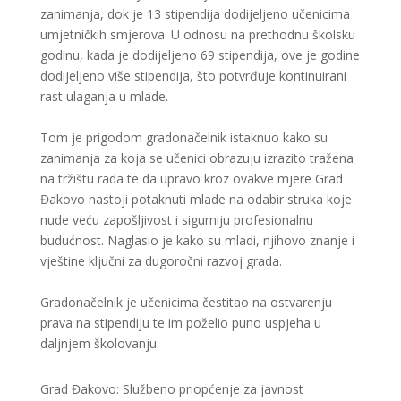
zanimanja, dok je 13 stipendija dodijeljeno učenicima
umjetničkih smjerova. U odnosu na prethodnu školsku
godinu, kada je dodijeljeno 69 stipendija, ove je godine
dodijeljeno više stipendija, što potvrđuje kontinuirani
rast ulaganja u mlade.
Tom je prigodom gradonačelnik istaknuo kako su
zanimanja za koja se učenici obrazuju izrazito tražena
na tržištu rada te da upravo kroz ovakve mjere Grad
Đakovo nastoji potaknuti mlade na odabir struka koje
nude veću zapošljivost i sigurniju profesionalnu
budućnost. Naglasio je kako su mladi, njihovo znanje i
vještine ključni za dugoročni razvoj grada.
Gradonačelnik je učenicima čestitao na ostvarenju
prava na stipendiju te im poželio puno uspjeha u
daljnjem školovanju.
Grad Đakovo: Službeno priopćenje za javnost