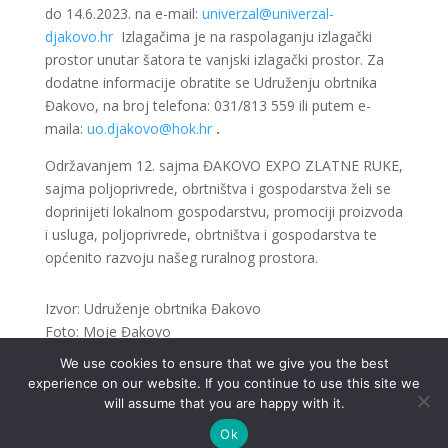
do 14.6.2023. na e-mail:
univerzal@univerzal-
djakovo.hr
Izlagačima je na raspolaganju izlagački
prostor unutar šatora te vanjski izlagački prostor. Za
dodatne informacije obratite se Udruženju obrtnika
Đakovo, na broj telefona: 031/813 559 ili putem e-
maila:
uo.djakovo@hok.hr
.
Održavanjem 12. sajma ĐAKOVO EXPO ZLATNE RUKE,
sajma poljoprivrede, obrtništva i gospodarstva želi se
doprinijeti lokalnom gospodarstvu, promociji proizvoda
i usluga, poljoprivrede, obrtništva i gospodarstva te
općenito razvoju našeg ruralnog prostora.
Izvor: Udruženje obrtnika Đakovo
Foto: Moje Đakovo
We use cookies to ensure that we give you the best
experience on our website. If you continue to use this site we
will assume that you are happy with it.
Ok
.