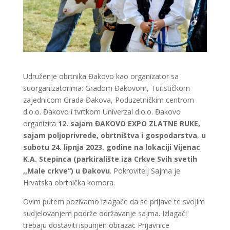
Udruženje obrtnika Đakovo kao organizator sa
suorganizatorima: Gradom Đakovom, Turističkom
zajednicom Grada Đakova, Poduzetničkim centrom
d.o.o. Đakovo i tvrtkom Univerzal d.o.o. Đakovo
organizira
12. sajam ĐAKOVO EXPO ZLATNE RUKE,
sajam poljoprivrede, obrtništva i gospodarstva
,
u
subotu 24. lipnja 2023. godine na lokaciji Vijenac
K.A. Stepinca (parkiralište iza Crkve Svih svetih
,,Male crkve“) u Đakovu
. Pokrovitelj Sajma je
Hrvatska obrtnička komora.
Ovim putem pozivamo izlagače da se prijave te svojim
sudjelovanjem podrže održavanje sajma. Izlagači
trebaju dostaviti ispunjen obrazac Prijavnice