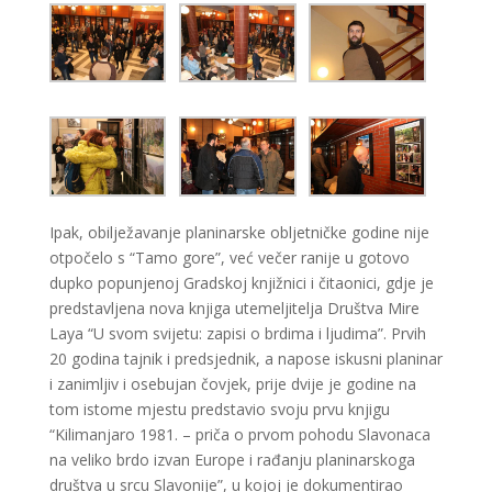
Ipak, obilježavanje planinarske obljetničke godine nije
otpočelo s “Tamo gore”, već večer ranije u gotovo
dupko popunjenoj Gradskoj knjižnici i čitaonici, gdje je
predstavljena nova knjiga utemeljitelja Društva Mire
Laya “U svom svijetu: zapisi o brdima i ljudima”. Prvih
20 godina tajnik i predsjednik, a napose iskusni planinar
i zanimljiv i osebujan čovjek, prije dvije je godine na
tom istome mjestu predstavio svoju prvu knjigu
“Kilimanjaro 19
81. – priča o prvom pohodu Slavonaca
na veliko brdo izvan Europe i rađanju planinarskoga
društva u srcu Slavonije”, u kojoj je dokumentirao