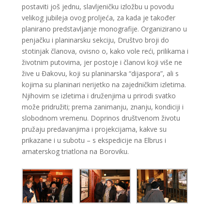
postaviti još jednu, slavljeničku izložbu u povodu
velikog jubileja ovog proljeća, za kada je također
planirano predstavljanje monografije. Organizirano u
penjačku i planinarsku sekciju, Društvo broji do
stotinjak članova, ovisno o, kako vole reći, prilikama i
životnim putovima, jer postoje i članovi koji više ne
žive u Đakovu, koji su planinarska “dijaspora”, ali s
kojima su planinari nerijetko na zajedničkim izletima.
Njihovim se izletima i druženjima u prirodi svatko
može pridružiti; prema zanimanju, znanju, kondiciji i
slobodnom vremenu. Doprinos društvenom životu
pružaju predavanjima i projekcijama, kakve su
prikazane i u subotu – s ekspedicije na Elbrus i
amaterskog triatlona na Boroviku.