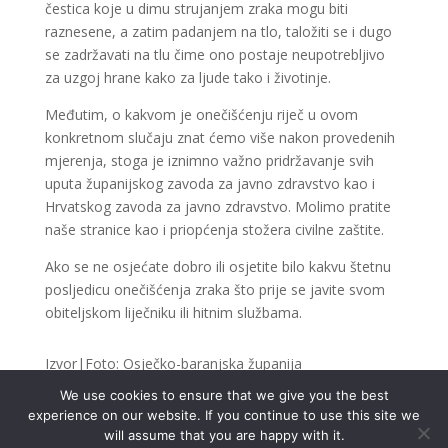
čestica koje u dimu strujanjem zraka mogu biti
raznesene, a zatim padanjem na tlo, taložiti se i dugo
se zadržavati na tlu čime ono postaje neupotrebljivo
za uzgoj hrane kako za ljude tako i životinje.
Međutim, o kakvom je onečišćenju riječ u ovom
konkretnom slučaju znat ćemo više nakon provedenih
mjerenja, stoga je iznimno važno pridržavanje svih
uputa županijskog zavoda za javno zdravstvo kao i
Hrvatskog zavoda za javno zdravstvo. Molimo pratite
naše stranice kao i priopćenja stožera civilne zaštite.
Ako se ne osjećate dobro ili osjetite bilo kakvu štetnu
posljedicu onečišćenja zraka što prije se javite svom
obiteljskom liječniku ili hitnim službama.
Izvor|Foto: Osječko-baranjska županija
We use cookies to ensure that we give you the best
experience on our website. If you continue to use this site we
will assume that you are happy with it.