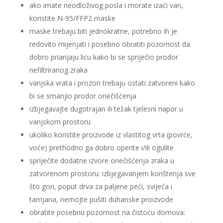
ako imate neodloživog posla i morate izaći van,
koristite N-95/FFP2 maske
maske trebaju biti jednokratne, potrebno ih je
redovito mijenjati i posebno obratiti pozornost da
dobro prianjaju licu kako bi se spriječio prodor
nefiltriranog zraka
vanjska vrata i prozori trebaju ostati zatvoreni kako
bi se smanjio prodor onečišćenja
izbjegavajte dugotrajan ili težak tjelesni napor u
vanjskom prostoru
ukoliko koristite proizvode iz vlastitog vrta (povrće,
voće) prethodno ga dobro operite i/ili ogulite
spriječite dodatne izvore onečišćenja zraka u
zatvorenom prostoru: izbjegavanjem korištenja sve
što gori, poput drva za paljene peći, svijeća i
tamjana, nemojte pušiti duhanske proizvode
obratite posebnu pozornost na čistoću domova: