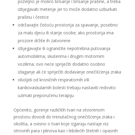
poželjno je mokro brisanje i brisanje prašine, a treba
izbjegavati metenje jer to može dodatno uzburkati
prašinu i čestice
održavajte čistoću prostorija za spavanje, posebno
za malu djecu ili starije osobe; ako prostorija ima
prozore držite ih zatvorene
izbjegavajte ili ograničite nepotrebna putovanja
automobilima, skuterima i drugim motornim
vozilima; ovo neće spriječiti dodatno osobno
izlaganje ali će spriječiti dodavanje onečišćenja zraka
oboljeli od kroničnih respiratornih i/ili
kardiovaskularnih bolesti trebaju nastaviti redovito
uzimati preporučenu terapiju
Općenito, gorenje različitih tvari na otvorenom
prostoru dovodi do trenutačnog onečišćenja zraka i
okoliša, a ovisno o tvari koje izgaraju nastaje niz
otrovnih para i plinova kao i lebdećih štetnih i opasnih