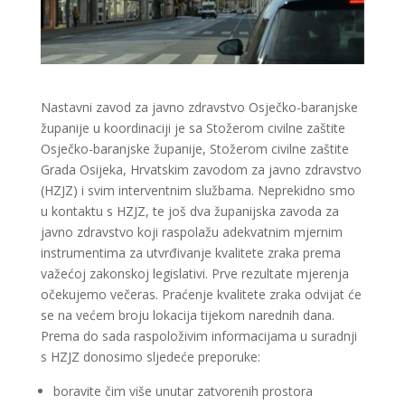
Nastavni zavod za javno zdravstvo Osječko-baranjske
županije u koordinaciji je sa Stožerom civilne zaštite
Osječko-baranjske županije, Stožerom civilne zaštite
Grada Osijeka, Hrvatskim zavodom za javno zdravstvo
(HZJZ) i svim interventnim službama. Neprekidno smo
u kontaktu s HZJZ, te još dva županijska zavoda za
javno zdravstvo koji raspolažu adekvatnim mjernim
instrumentima za utvrđivanje kvalitete zraka prema
važećoj zakonskoj legislativi. Prve rezultate mjerenja
očekujemo večeras. Praćenje kvalitete zraka odvijat će
se na većem broju lokacija tijekom narednih dana.
Prema do sada raspoloživim informacijama u suradnji
s HZJZ donosimo sljedeće preporuke:
boravite čim više unutar zatvorenih prostora