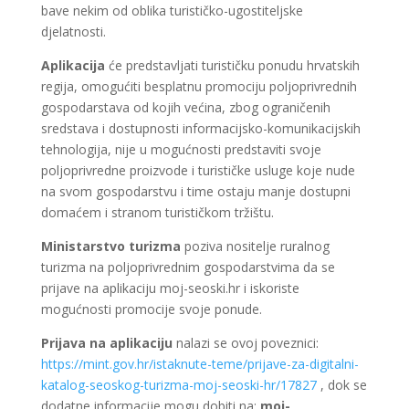
bave nekim od oblika turističko-ugostiteljske
djelatnosti.
Aplikacija
će predstavljati turističku ponudu hrvatskih
regija, omogućiti besplatnu promociju poljoprivrednih
gospodarstava od kojih većina, zbog ograničenih
sredstava i dostupnosti informacijsko-komunikacijskih
tehnologija, nije u mogućnosti predstaviti svoje
poljoprivredne proizvode i turističke usluge koje nude
na svom gospodarstvu i time ostaju manje dostupni
domaćem i stranom turističkom tržištu.
Ministarstvo turizma
poziva nositelje ruralnog
turizma na poljoprivrednim gospodarstvima da se
prijave na aplikaciju moj-seoski.hr i iskoriste
mogućnosti promocije svoje ponude.
Prijava na aplikaciju
nalazi se ovoj poveznici:
https://mint.gov.hr/istaknute-teme/prijave-za-digitalni-
katalog-seoskog-turizma-moj-seoski-hr/17827
, dok se
dodatne informacije mogu dobiti na:
moj-