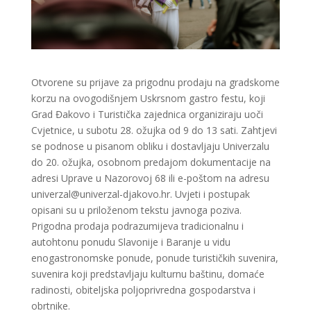
Otvorene su prijave za prigodnu prodaju na gradskome
korzu na ovogodišnjem Uskrsnom gastro festu, koji
Grad Đakovo i Turistička zajednica organiziraju uoči
Cvjetnice, u subotu 28. ožujka od 9 do 13 sati. Zahtjevi
se podnose u pisanom obliku i dostavljaju Univerzalu
do 20. ožujka, osobnom predajom dokumentacije na
adresi Uprave u Nazorovoj 68 ili e-poštom na adresu
univerzal@univerzal-djakovo.hr
. Uvjeti i postupak
opisani su u priloženom tekstu javnoga poziva.
Prigodna prodaja podrazumijeva tradicionalnu i
autohtonu ponudu Slavonije i Baranje u vidu
enogastronomske ponude, ponude turističkih suvenira,
suvenira koji predstavljaju kulturnu baštinu, domaće
radinosti, obiteljska poljoprivredna gospodarstva i
obrtnike.