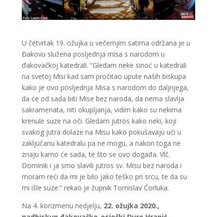
U četvrtak 19. ožujka u večernjim satima održana je u
Đakovu služena posljednja misa s narodom u
đakovačkoj katedrali. “Gledam neke sinoć u katedrali
na svetoj Misi kad sam pročitao upute naših biskupa
kako je ovo posljednja Misa s narodom do daljnjega,
da će od sada biti Mise bez naroda, da nema slavlja
sakramenata, niti okupljanja, vidim kako su nekima
krenule suze na oči. Gledam jutros kako neki, koji
svakog jutra dolaze na Misu kako pokušavaju ući u
zaključanu katedralu pa ne mogu, a nakon toga ne
znaju kamo će sada, te što se ovo događa. Vlč.
Dominik i ja smo slavili jutros sv. Misu bez naroda i
moram reći da mi je bilo jako teško pri srcu, te da su
mi išle suze.” rekao je župnik Tomislav Ćorluka.
Na 4. korizmenu nedjelju,
22. ožujka 2020.,
nadbiskup đakovačko-osječki Đuro Hranić