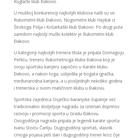
Kuglački klub Đakovo.
U muškoj konkurenciji najboljih klubova našli su se:
Rukometni klub Đakovo, Nogometni klub Hajduk iz
Širokoga Polja i Košarkaški klub Đakovo. Po drugi puta
zaredom najbolji muški kolektiv je Rukometni klub
Đakovo.
U kategoriji najboljih trenera titula je pripala Domagoju
Perliću, treneru Rukometnoga kluba Đakova koji je
svoju sportsku karijeru započeo u Karate klubu
Đakovo, a nakon toga, uslijedila je bogata igračka,
međunarodna karijera, a u posljednjih nekoliko godina
i trenerska u svom matičnom klubu u Đakovu.
Sportska zajednica Osječko-baranjske županije već
tradicionalno dodjeljuje nagradu za izniman doprinos
razvoju i promociji sporta u Gradu Đakovu.
Ovogodišnja nagrada pripala je legendi karate sporta
Ivanu Stoiću Čarliju. Dugogodišnji sportaš, vlasnik
crnoga pojasa peti dan i dugogodišnji trener kroz čije