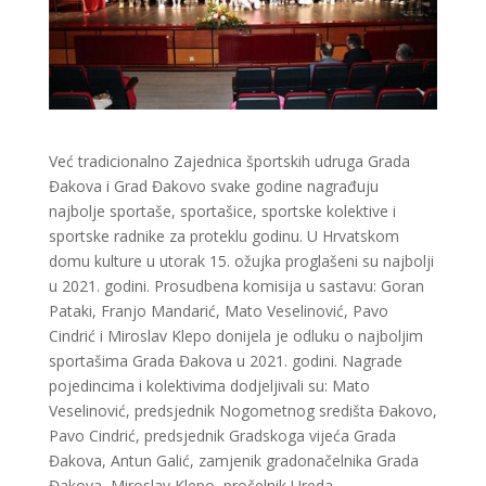
Već tradicionalno Zajednica športskih udruga Grada
Đakova i Grad Đakovo svake godine nagrađuju
najbolje sportaše, sportašice, sportske kolektive i
sportske radnike za proteklu godinu. U Hrvatskom
domu kulture u utorak 15. ožujka proglašeni su najbolji
u 2021. godini. Prosudbena komisija u sastavu: Goran
Pataki, Franjo Mandarić, Mato Veselinović, Pavo
Cindrić i Miroslav Klepo donijela je odluku o najboljim
sportašima Grada Đakova u 2021. godini. Nagrade
pojedincima i kolektivima dodjeljivali su: Mato
Veselinović, predsjednik Nogometnog središta Đakovo,
Pavo Cindrić, predsjednik Gradskoga vijeća Grada
Đakova, Antun Galić, zamjenik gradonačelnika Grada
Đakova, Miroslav Klepo, pročelnik Ureda