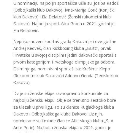
U nominaciju najboljih sportašica ušle su: Josipa Radoš
(Odbojkaški klub Đakovo), Ivna-Marija Ćorić (Konjički
klub Đakovo) i Ela Đelatović (Ženski rukometni klub
Đakovo). Najbolja sportašica Grada u 2021. godini je
Ela Đelatović.
Neprikosnoveni sportaš grada Đakova je i ove godine
Andrej Kedveš, član Kickboxing kluba „BLitz“, prvak
Hrvatske u svojoj disciplini i jedini đakovački sportaš s
prvom kategorijom Hrvatskoga olimpijskoga odbora.
Osim njega, nominirani sportaši su: Krešimir Klepo
(Rukometni klub Đakovo) i Adriano Genda (Teniski klub
Đakovo).
Dvije su ženske ekipe ravnopravno konkurirale za
najbolju žensku ekipu. Obje se trenutno žestoko bore
za ulazak u prvu ligu. To su članice Kuglačkoga kluba
Đakovo i Odbojkaškoga kluba Đakovo. Uz njih,
nominirane su i mlade članice Atletskoga kluba „SLA
Ante Perić). Najbolja ženska ekipa u 2021. godini je