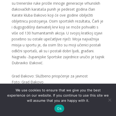
su trenerske ruke prošle mnoge generacije vrhunskih
đakovačkih karataša punih je pedeset godina član
Karate kluba Đakovo koji će ove godine obilježiti
obljetnicu postojanja. Osim sportskih rezultata, Čarli je
i dugogodišnji darivatelj krvi koji se može pohvaliti s
više od 130 humanitarnih akcija. U svojoj kratkoj izjavi
posebno su ostale upečatljive riječi: Moja najvažnija
misija u sportu je, da osim što su moji učenici postali
odlični sportaši, ali su i postali dobri ljudi, građani.
Nagradu -županijske Sportske zajednice uručio je tajnik
Dubravko Ižaković.
Grad Đakovo: Službeno priopćenje za javnost
Foto: Grad Đakovo
We use cookies to ensure that we give you the best
experience on our website. If you continue to use this site we
will assume that you are happy with it.
Ok
.