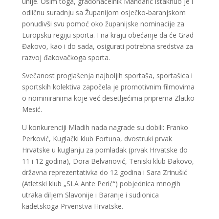
unije. Osim toga, gradonačelnik Mandarić istaknuo je i
odličnu suradnju sa Županijom osječko-baranjskom
ponudivši svu pomoć oko županijske nominacije za
Europsku regiju sporta. I na kraju obećanje da će Grad
Đakovo, kao i do sada, osigurati potrebna sredstva za
razvoj đakovačkoga sporta.
Svečanost proglašenja najboljih sportaša, sportašica i
sportskih kolektiva započela je promotivnim filmovima
o nominiranima koje već desetljećima priprema Zlatko
Mesić.
U konkurenciji Mladih nada nagrade su dobili: Franko
Perković, Kuglački klub Fortuna, dvostruki prvak
Hrvatske u kuglanju za pomladak (prvak Hrvatske do
11 i 12 godina), Dora Belvanović, Teniski klub Đakovo,
državna reprezentativka do 12 godina i Sara Zrinušić
(Atletski klub „SLA Ante Perić“) pobjednica mnogih
utraka diljem Slavonije i Baranje i sudionica
kadetskoga Prvenstva Hrvatske.