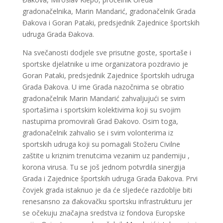
gradonačelnika, Marin Mandarić, gradonačelnik Grada
Đakova i Goran Pataki, predsjednik Zajednice športskih
udruga Grada Đakova.
Na svečanosti dodjele sve prisutne goste, sportaše i
sportske djelatnike u ime organizatora pozdravio je
Goran Pataki, predsjednik Zajednice športskih udruga
Grada Đakova. U ime Grada nazočnima se obratio
gradonačelnik Marin Mandarić zahvaljujući se svim
sportašima i sportskim kolektivima koji su svojim
nastupima promovirali Grad Đakovo. Osim toga,
gradonačelnik zahvalio se i svim volonterima iz
sportskih udruga koji su pomagali Stožeru Civilne
zaštite u kriznim trenutcima vezanim uz pandemiju ,
korona virusa. Tu se još jednom potvrdila sinergija
Grada i Zajednice športskih udruga Grada Đakova. Prvi
čovjek grada istaknuo je da će sljedeće razdoblje biti
renesansno za đakovačku sportsku infrastrukturu jer
se očekuju značajna sredstva iz fondova Europske