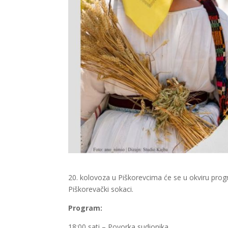
20. kolovoza u Piškorevcima će se u okviru progr
Piškorevački sokaci.
Program:
18:00 sati – Povorka sudionika