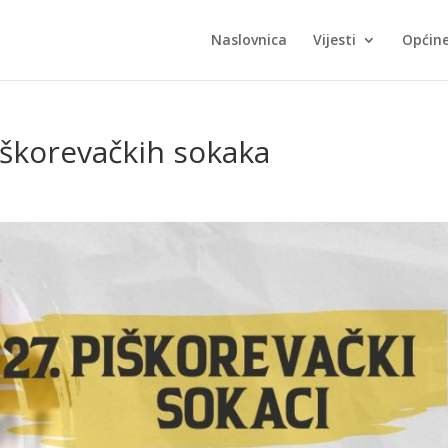
Naslovnica
Vijesti
Općin
iškorevačkih sokaka