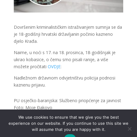
Dovršenim kriminalističkim istraživanjem sumnja se da
je 18-godišnji hrvatski državljanin počinio kazneno
djelo Krađa.
Naime, u noći s 17. na 18. prosinca, 18-godišnjak je
ukrao kobasice, o čemu smo pisali ranije, a više
možete pročitati
OVDJE
:
Nadležnom državnom odvjetništvu policija podnosi
kaznenu prijavu.
PU osječko-baranjska: Službeno priopćenje za javnost
Foto: Moje Đakovo
We use cookies to ensure that we give you the best
experience on our website. If you continue to use this site we
will assume that you are happy with it.