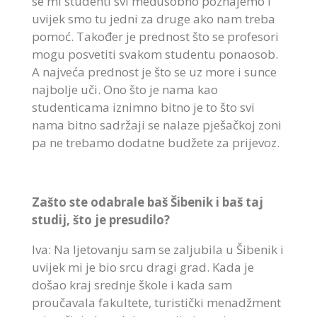
se mi studenti svi međusobno poznajemo i
uvijek smo tu jedni za druge ako nam treba
pomoć. Također je prednost što se profesori
mogu posvetiti svakom studentu ponaosob.
A najveća prednost je što se uz more i sunce
najbolje uči. Ono što je nama kao
studenticama iznimno bitno je to što svi
nama bitno sadržaji se nalaze pješačkoj zoni
pa ne trebamo dodatne budžete za prijevoz.
Zašto ste odabrale baš Šibenik i baš taj
studij, što je presudilo?
Iva: Na ljetovanju sam se zaljubila u Šibenik i
uvijek mi je bio srcu dragi grad. Kada je
došao kraj srednje škole i kada sam
proučavala fakultete, turistički menadžment