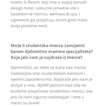
hotelu D-Resort, koji ima u svojoj ponudi
design hotel, luksuzne privatne vile s
bazenom te marinu, wellness & spa, i
uglavnom ga posjećuju strani gosti malo
bolje platežne moći.
Može li studentska menza zamijeniti
barem djelomično mamine specijalitete?
Koje jelo vam je najdraže iz menze?
Djelomično, ali nitko ne kuha kao mama.
Zadovoljne smo studentskom menzom i
njenim zaposlenicima. Najdraže jelo nam je
divljač u vinu. NJAM! Jednom kad više ne
budemo posjećivale studentsku menzu, ovo
jelo će nam sigurno nedostajati. I tete u
menzi su divne!