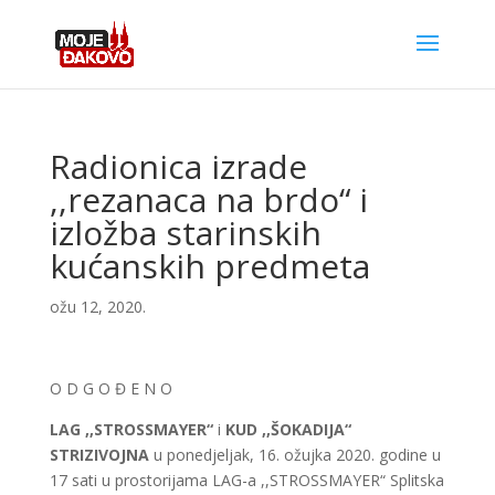
Radionica izrade
,,rezanaca na brdo“ i
izložba starinskih
kućanskih predmeta
ožu 12, 2020.
O D G O Đ E N O
LAG ,,STROSSMAYER“
i
KUD ,,ŠOKADIJA“
STRIZIVOJNA
u ponedjeljak, 16. ožujka 2020. godine u
17 sati u prostorijama LAG-a ,,STROSSMAYER“ Splitska