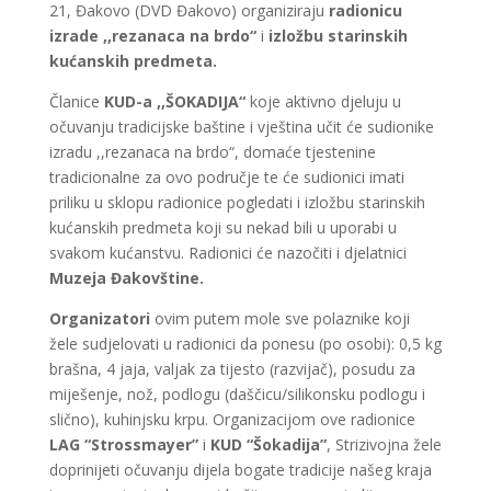
21, Đakovo (DVD Đakovo) organiziraju
radionicu
izrade ,,rezanaca na brdo“
i
izložbu starinskih
kućanskih predmeta.
Članice
KUD-a ,,ŠOKADIJA“
koje aktivno djeluju u
očuvanju tradicijske baštine i vještina učit će sudionike
izradu ,,rezanaca na brdo“, domaće tjestenine
tradicionalne za ovo područje te će sudionici imati
priliku u sklopu radionice pogledati i izložbu starinskih
kućanskih predmeta koji su nekad bili u uporabi u
svakom kućanstvu. Radionici će nazočiti i djelatnici
Muzeja Đakovštine.
Organizatori
ovim putem mole sve polaznike koji
žele sudjelovati u radionici da ponesu (po osobi): 0,5 kg
brašna, 4 jaja, valjak za tijesto (razvijač), posudu za
miješenje, nož, podlogu (daščicu/silikonsku podlogu i
slično), kuhinjsku krpu. Organizacijom ove radionice
LAG “Strossmayer”
i
KUD “Šokadija”
, Strizivojna žele
doprinijeti očuvanju dijela bogate tradicije našeg kraja