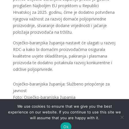
proglašen Najboljim EU projektom u Republici
Hrvatskoj za 2025. godinu, čime je dodatno potvrđena
njegova važnost za razvoj domaće poljoprivredne
proizvodnje, stvaranje dodane vrijednosti i jačanje
položaja proizvođača na tržištu.
Osječko-baranjska županija nastavit će ulagati u razvoj
RDC-a kako bi domaćim proizvođačima osigurala
kvalitetne uvjete skladištenja, pakiranja i plasmana
proizvoda te dodatno potaknula razvoj konkurentne i
održive poljoprivrede.
Osječko-baranjska županija: Službeno priopćenje za
javnost
Foto: Osječko-baranjska županija
We use cookies to ensure that we give you the best
experience on our website. If you continue to use this site we
will assume that you are happy with it.
Ok
.