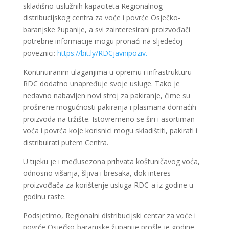
skladišno-uslužnih kapaciteta Regionalnog
distribucijskog centra za voće i povrće Osječko-
baranjske županije, a svi zainteresirani proizvođači
potrebne informacije mogu pronaći na sljedećoj
poveznici:
https://bit.ly/RDCjavnipoziv.
Kontinuiranim ulaganjima u opremu i infrastrukturu
RDC dodatno unapređuje svoje usluge. Tako je
nedavno nabavljen novi stroj za pakiranje, čime su
proširene mogućnosti pakiranja i plasmana domaćih
proizvoda na tržište. Istovremeno se širi i asortiman
voća i povrća koje korisnici mogu skladištiti, pakirati i
distribuirati putem Centra.
U tijeku je i međusezona prihvata koštuničavog voća,
odnosno višanja, šljiva i bresaka, dok interes
proizvođača za korištenje usluga RDC-a iz godine u
godinu raste.
Podsjetimo, Regionalni distribucijski centar za voće i
povrće Osječko-baranjske županije prošle je godine