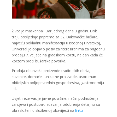
Život je maskenbal! Bar jednog dana u godini. Dok
traju posljednje pripreme za 32. Đakovačke bušare,
najveću pokladnu manifestaciju u istočnoj Hrvatskoj,
Univerzal je objavio poziv zainteresiranima za prigodnu
prodaju 7. veljače na gradskom korzu, na dan kada će
korzom proći bušarska povorka.
Prodaja obuhvaća proizvode tradicijskih obrta,
suvenire, domaće i unikatne proizvode, asortiman
obiteljskih poljoprivrednih gospodarstva, gastronomiju
i sl.
Uvjeti rezervacije javne površine, način podnošenja
zahtjeva i postupak izdavanja odobrenja detaljno su
obrazloženi u službenoj obavijesti na
linku.