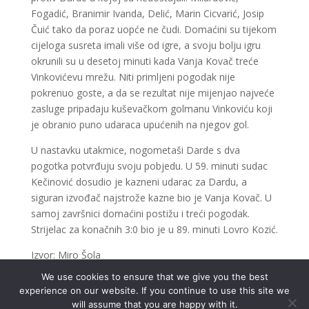
Fogadić, Branimir Ivanda, Delić, Marin Cicvarić, Josip
Čuić tako da poraz uopće ne čudi. Domaćini su tijekom
cijeloga susreta imali više od igre, a svoju bolju igru
okrunili su u desetoj minuti kada Vanja Kovač treće
Vinkovićevu mrežu. Niti primljeni pogodak nije
pokrenuo goste, a da se rezultat nije mijenjao najveće
zasluge pripadaju kuševačkom golmanu Vinkoviću koji
je obranio puno udaraca upućenih na njegov gol.
U nastavku utakmice, nogometaši Darde s dva
pogotka potvrđuju svoju pobjedu. U 59. minuti sudac
Kečinović dosudio je kazneni udarac za Dardu, a
siguran izvođač najstrože kazne bio je Vanja Kovač. U
samoj završnici domaćini postižu i treći pogodak.
Strijelac za konačnih 3:0 bio je u 89. minuti Lovro Kozić.
Izvor: Miro Šola
We use cookies to ensure that we give you the best
experience on our website. If you continue to use this site we
will assume that you are happy with it.