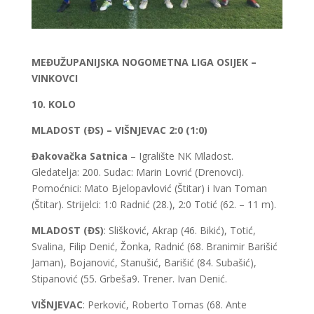
MEĐUŽUPANIJSKA NOGOMETNA LIGA OSIJEK –
VINKOVCI
10. KOLO
MLADOST (ĐS) – VIŠNJEVAC 2:0 (1:0)
Đakovačka Satnica
– Igralište NK Mladost.
Gledatelja: 200. Sudac: Marin Lovrić (Drenovci).
Pomoćnici: Mato Bjelopavlović (Štitar) i Ivan Toman
(Štitar). Strijelci: 1:0 Radnić (28.), 2:0 Totić (62. – 11 m).
MLADOST (ĐS)
: Slišković, Akrap (46. Bikić), Totić,
Svalina, Filip Denić, Žonka, Radnić (68. Branimir Barišić
Jaman), Bojanović, Stanušić, Barišić (84. Subašić),
Stipanović (55. Grbeša9. Trener. Ivan Denić.
VIŠNJEVAC
: Perković, Roberto Tomas (68. Ante