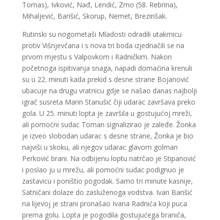
Tomas), Ivković, Nađ, Lendić, Zrno (58. Rebrina),
Mihaljević, Barišić, Skorup, Nemet, Brezinšak.
Rutinski su nogometaši Mladosti odradili utakmicu
protiv Višnjevčana i s nova tri boda izjednačili se na
prvom mjestu s Valpovkom i Radničkim. Nakon
početnoga ispitivanja snaga, napadi domaćina krenuli
su u 22. minuti kada prekid s desne strane Bojanović
ubacuje na drugu vratnicu gdje se našao danas najbolji
igrač susreta Marin Stanušić čiji udarac završava preko
gola. U 25. minuti lopta je završila u gostujućoj mreži,
ali pomoćni sudac Toman signalizirao je zaleđe. Žonka
je izveo slobodan udarac s desne strane, Žonka je bio
najviši u skoku, ali njegov udarac glavom golman
Perković brani. Na odbijenu loptu natrčao je Stipanović
i poslao ju u mrežu, ali pomoćni sudac podignuo je
zastavicu i poništio pogodak. Samo tri minute kasnije,
Satničani dolaze do zasluženoga vodstva. Ivan Barišić
na lijevoj je strani pronašao Ivana Radnića koji puca
prema golu. Lopta je pogodila gostujućega braniča,