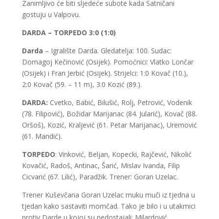
Zanimljivo će biti sljedeće subote kada Satničani
gostuju u Valpovu.
DARDA – TORPEDO 3:0 (1:0)
Darda
– Igralište Darda. Gledatelja: 100. Sudac:
Domagoj Kečinović (Osijek). Pomoćnici: Vlatko Lončar
(Osijek) i Fran Jerbić (Osijek). Strijelci: 1:0 Kovač (10.),
2:0 Kovač (59. – 11 m), 3:0 Kozić (89.).
DARDA:
Cvetko, Babić, Bilušić, Rolj, Petrović, Vodenik
(78. Filipović), Božidar Marijanac (84. Jularić), Kovač (88.
Oršoš), Kozić, Kraljević (61. Petar Marijanac), Uremović
(61. Mandić).
TORPEDO
: Vinković, Beljan, Kopecki, Rajčević, Nikolić
Kovačić, Radoš, Antinac, Šarić, Mislav Ivanda, Filip
Cicvarić (67. Lilić), Paradžik. Trener: Goran Uzelac.
Trener Kuševčana Goran Uzelac muku muči iz tjedna u
tjedan kako sastaviti momčad. Tako je bilo i u utakmici
protiv Darde u kojoj su nedostajali: Milardović,