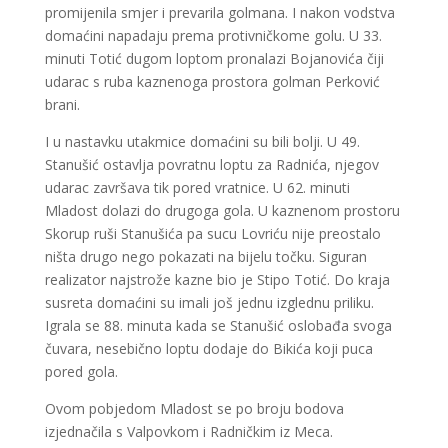
promijenila smjer i prevarila golmana. I nakon vodstva
domaćini napadaju prema protivničkome golu. U 33.
minuti Totić dugom loptom pronalazi Bojanovića čiji
udarac s ruba kaznenoga prostora golman Perković
brani.
I u nastavku utakmice domaćini su bili bolji. U 49.
Stanušić ostavlja povratnu loptu za Radnića, njegov
udarac završava tik pored vratnice. U 62. minuti
Mladost dolazi do drugoga gola. U kaznenom prostoru
Skorup ruši Stanušića pa sucu Lovriću nije preostalo
ništa drugo nego pokazati na bijelu točku. Siguran
realizator najstrože kazne bio je Stipo Totić. Do kraja
susreta domaćini su imali još jednu izglednu priliku.
Igrala se 88. minuta kada se Stanušić oslobađa svoga
čuvara, nesebično loptu dodaje do Bikića koji puca
pored gola.
Ovom pobjedom Mladost se po broju bodova
izjednačila s Valpovkom i Radničkim iz Meca.