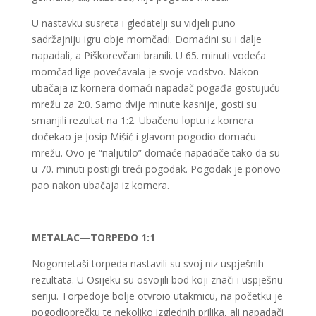
U nastavku susreta i gledatelji su vidjeli puno
sadržajniju igru obje momčadi. Domaćini su i dalje
napadali, a Piškorevčani branili. U 65. minuti vodeća
momčad lige povećavala je svoje vodstvo. Nakon
ubačaja iz kornera domaći napadač pogađa gostujuću
mrežu za 2:0. Samo dvije minute kasnije, gosti su
smanjili rezultat na 1:2. Ubačenu loptu iz kornera
dočekao je Josip Mišić i glavom pogodio domaću
mrežu. Ovo je “naljutilo” domaće napadače tako da su
u 70. minuti postigli treći pogodak. Pogodak je ponovo
pao nakon ubačaja iz kornera.
METALAC—TORPEDO 1:1
Nogometaši torpeda nastavili su svoj niz uspješnih
rezultata. U Osijeku su osvojili bod koji znači i uspješnu
seriju. Torpedoje bolje otvroio utakmicu, na početku je
pogodioprečku te nekoliko izglednih prilika, ali napadači