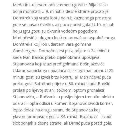
Međutim, u prvom poluvremenu gosti iz Bilja bili su
bolja momčad. U 9. minuti s desne strane prošao je
Domitrek koji vraća loptu na rub kaznenoga prostora
gdje se našao Cvetko, ali puca pored gola. U 15. minuti
bolju igru gosti su okrunili vodećim pogotkom.
Martinčević je dugom loptom pronašao raspoloženoga
Domitreka koji lob udarcem vara golmana
Gansbergera. Domaćini prvi puta prijete u 24. minuti
kada Ivan Barišić preko cijele obrane upošljava
Stipanovića koji izlazi pred golmana Bošnjakovića.
Udarac satničkoga napadača biljski golman brani. U 25.
minuti gosti su izveli brzu kontru, ali Martinčević puca
preko gola. Satničani prijete u 30. minuti kada Barišić
prolazi po lijevoj strani, točnom loptom pronalazi
Stipanovića, a Bačvanin u posljednjem trenutku blokira
udarac i lopta odlazi u korner. Bojanović izvodi korner,
lopta dolazi na drugu stranu do Stipanovića koji
glavom promašuje gol. U 34. minuti Bojanović izvodi
slobodnjak s desne strane, ali Drmić puca pored gola.