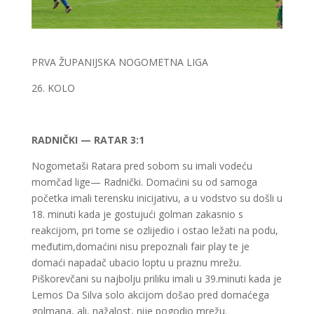
PRVA ŽUPANIJSKA NOGOMETNA LIGA
26. KOLO
RADNIČKI — RATAR 3:1
Nogometaši Ratara pred sobom su imali vodeću
momčad lige— Radnički. Domaćini su od samoga
početka imali terensku inicijativu, a u vodstvo su došli u
18. minuti kada je gostujući golman zakasnio s
reakcijom, pri tome se ozlijedio i ostao ležati na podu,
međutim,domaćini nisu prepoznali fair play te je
domaći napadač ubacio loptu u praznu mrežu.
Piškorevčani su najbolju priliku imali u 39.minuti kada je
Lemos Da Silva solo akcijom došao pred domaćega
golmana, ali, nažalost, nije pogodio mrežu.