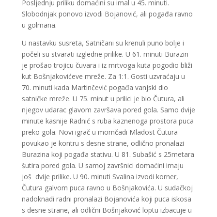
Posljednju priliku domaćini su imal u 45. minuti.
Slobodnjak ponovo izvodi Bojanović, ali pogađa ravno
u golmana.
U nastavku susreta, Satničani su krenuli puno bolje i
počeli su stvarati izgledne prilike. U 61. minuti Burazin
je prošao trojicu čuvara i iz mrtvoga kuta pogodio bliži
kut Bošnjakovićeve mreže. Za 1:1. Gosti uzvraćaju u
70. minuti kada Martinčević pogađa vanjski dio
satničke mreže. U 75. minut u prilici je bio Čutura, ali
njegov udarac glavom završava pored gola. Samo dvije
minute kasnije Radnić s ruba kaznenoga prostora puca
preko gola. Novi igrač u momčadi Mladost Čutura
povukao je kontru s desne strane, odlično pronalazi
Burazina koji pogađa stativu. U 81. Subašić s 25metara
šutira pored gola. U samoj završnici domaćini imaju
još dvije prilike. U 90. minuti Svalina izvodi korner,
Čutura galvom puca ravno u Bošnjakovića. U sudačkoj
nadoknadi radni pronalazi Bojanovića koji puca iskosa
s desne strane, ali odlični Bošnjaković loptu izbacuje u