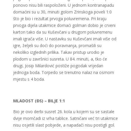
ponovo nisu bili raspoloženi. U jednom kontranapadu
domaćini su u 30, minuti golom Zrinskoga poveli 1:0
što je bio i rezultat prvoga poluvremena. Pri kraju
prvoga dijela utakmice domaći golman dobio je crveni
karton tako da su Kuševčani u drugom poluvremenu
imali igrača više. U nastavku su Kuševčani imali više od
igre, željeli su doći do poravnanja, promašili su
nekoliko izglednih prilika. Takav pristup urodio je
plodom u završnici susreta. U 84. minuti, a, tko će
drugi, Josip Milardović postiže pogodak vrijedan
jednoga boda. Torpedo se trenutno nalaz na osmom
mjestu s 4 boda.
MLADOST (ĐS) – BILJE 1:1
Bio je ovo derbi susret 26. kola u kojem su se sastale
dvije momčadi iz vrha tablice. Satničani već tri utakmice
nisu osjetili slast pobjede, a napadači nisu postigli gol.