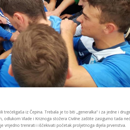
trećeligaša iz Čepina. Trebala je to biti „generalka“ i za jedne i druge
m, odlukom Vlade i Kriznoga stožera Civilne zaštite zasigurno tada ne
e vrijedno trenirati i iščekivati početak proljetnoga dijela prvenstva.