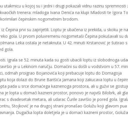
 utakmicu u kojoj su i jedni i drugi pokazali vidnu razinu spremnosti 
 đakvaočkih trenera: mladoga Ivana Denića na klupi Mladosti te Igora T
o korimilari čepinskim nogometnim brodom.
z Čepina prvi su zaprijetili. Loptu je ubačena iz prekida, u skoku je na
 preko gola. U prvom poluvremenu nogometaši Čepina pokušavali su 
golmana Leka ostala je netaknuta. U 42. minuti Krstanović je šutirao s
ed gola.
sti. Igrala se 52. minuta kada su gosti ubacili loptu iz slobodnoga uda
c završio je u Lekinom naručju. Domaćini su došli u vodstvom u 57. min
vici, odmah proigrao Bojanovića koji prebacuje loptu do Domagoja
ptu koja dolazi do Brune Barišića Jamana koji zakucava loptu u čepin
lopta pada u srce domaćega kaznenoga prostora, ali u gužvi se gostuj
na je lopta u domaći kazneni prostor, ponovo je najviši Bilobrk, ali g
ac s dvadesetak metara, ali udarac Čurile završio je pored gola. Igral
kontru, Stojković je na drugoj strani pronašao Golužu koji glavom pua
ravnanja. Dugačka lopta doletjela je u domaći kazneni prostor, Goluža