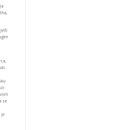
za
otha,
jviši
dugim
rca,
uti.
sku
ući
lavom
a se
 je