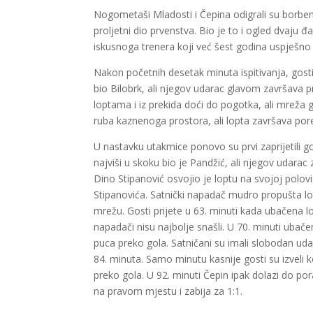
Nogometaši Mladosti i Čepina odigrali su borbenu
proljetni dio prvenstva. Bio je to i ogled dvaju
iskusnoga trenera koji već šest godina uspješn
Nakon početnih desetak minuta ispitivanja, gosti i
bio Bilobrk, ali njegov udarac glavom završava
loptama i iz prekida doći do pogotka, ali mreža 
ruba kaznenoga prostora, ali lopta završava por
U nastavku utakmice ponovo su prvi zaprijetili go
najviši u skoku bio je Pandžić, ali njegov udara
Dino Stipanović osvojio je loptu na svojoj polo
Stipanovića. Satnički napadač mudro propušta lo
mrežu. Gosti prijete u 63. minuti kada ubačena 
napadači nisu najbolje snašli. U 70. minuti ubače
puca preko gola. Satničani su imali slobodan udar
84. minuta. Samo minutu kasnije gosti su izveli 
preko gola. U 92. minuti Čepin ipak dolazi do po
na pravom mjestu i zabija za 1:1.