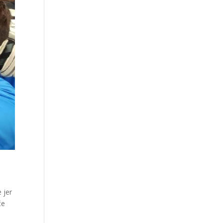
 jer
će