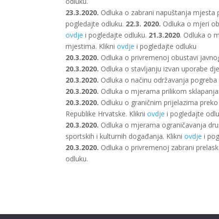
odluku.
23.3.2020.
Odluka o zabrani napuštanja mjesta pr
pogledajte odluku.
22.3. 2020.
Odluka o mjeri obu
ovdje
i pogledajte odluku.
21.3.2020
. Odluka o 
mjestima. Klikni
ovdje
i pogledajte odluku
20.3.2020.
Odluka o privremenoj obustavi javno
20.3.2020.
Odluka o stavljanju izvan uporabe dječji
20.3.2020.
Odluka o načinu održavanja pogreba i 
20.3.2020.
Odluka o mjerama prilikom sklapanja b
20.3.2020.
Odluku o graničnim prijelazima preko ko
Republike Hrvatske. Klikni
ovdje
i pogledajte odlu
20.3.2020.
Odluka o mjerama ograničavanja društv
sportskih i kulturnih događanja. Klikni
ovdje
i pog
20.3.2020.
Odluka o privremenoj zabrani prelaska
odluku.