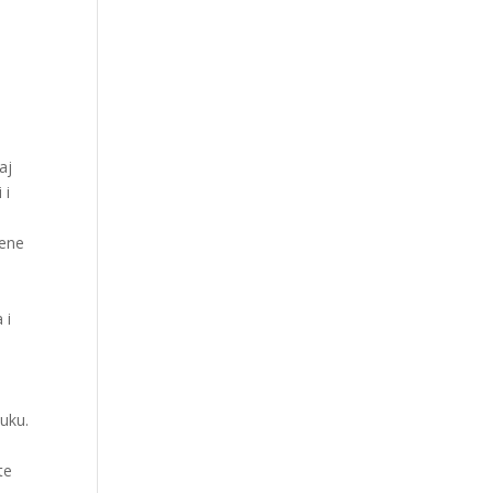
aj
 i
šene
 i
i
luku.
te