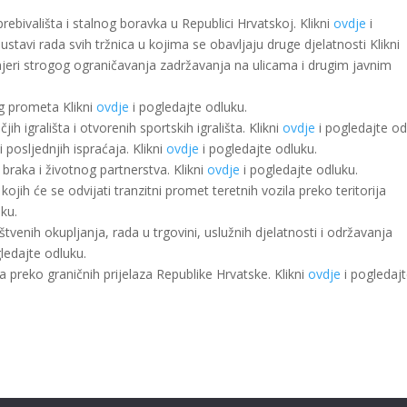
ebivališta i stalnog boravka u Republici Hrvatskoj. Klikni
ovdje
i
stavi rada svih tržnica u kojima se obavljaju druge djelatnosti Klikni
mjeri strogog ograničavanja zadržavanja na ulicama i drugim javnim
g prometa Klikni
ovdje
i pogledajte odluku.
h igrališta i otvorenih sportskih igrališta. Klikni
ovdje
i pogledajte od
posljednjih ispraćaja. Klikni
ovdje
i pogledajte odluku.
raka i životnog partnerstva. Klikni
ovdje
i pogledajte odluku.
jih će se odvijati tranzitni promet teretnih vozila preko teritorija
ku.
enih okupljanja, rada u trgovini, uslužnih djelatnosti i održavanja
ledajte odluku.
 preko graničnih prijelaza Republike Hrvatske. Klikni
ovdje
i pogledaj