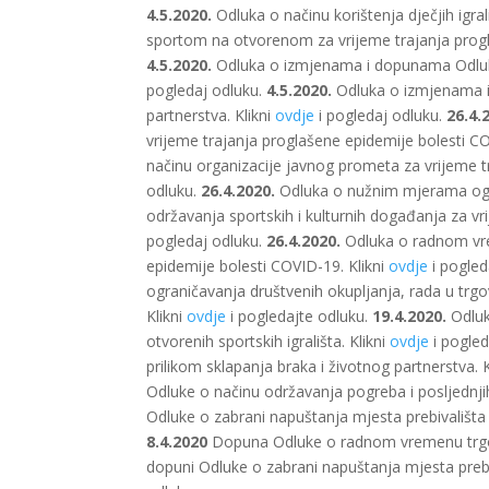
4.5.2020.
Odluka o načinu korištenja dječjih igral
sportom na otvorenom za vrijeme trajanja progl
4.5.2020.
Odluka o izmjenama i dopunama Odluke 
pogledaj odluku.
4.5.2020.
Odluka o izmjenama i 
partnerstva. Klikni
ovdje
i pogledaj odluku.
26.4.
vrijeme trajanja proglašene epidemije bolesti CO
načinu organizacije javnog prometa za vrijeme t
odluku.
26.4.2020.
Odluka o nužnim mjerama ogran
održavanja sportskih i kulturnih događanja za vr
pogledaj odluku.
26.4.2020.
Odluka o radnom vrem
epidemije bolesti COVID-19. Klikni
ovdje
i pogled
ograničavanja društvenih okupljanja, rada u trgov
Klikni
ovdje
i pogledajte odluku.
19.4.2020.
Odluka
otvorenih sportskih igrališta. Klikni
ovdje
i pogled
prilikom sklapanja braka i životnog partnerstva. 
Odluke o načinu održavanja pogreba i posljednjih
Odluke o zabrani napuštanja mjesta prebivališta 
8.4.2020
Dopuna Odluke o radnom vremenu trgov
dopuni Odluke o zabrani napuštanja mjesta prebiv