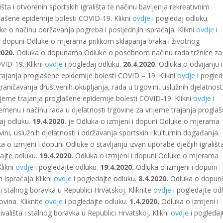
išta i otvorenih sportskih igrališta te načinu bavljenja rekreativnim
ašene epidemije bolesti COVID-19. Klikni
ovdje
i pogledaj odluku.
o načinu održavanja pogreba i posljednjih ispraćaja. Klikni
ovdje
i
dopuni Odluke o mjerama prilikom sklapanja braka i životnog
2020.
Odluka o dopunama Odluke o posebnom načinu rada tržnice za
VID-19. Klikni
ovdje
i pogledaj odluku.
26.4.2020.
Odluka o odvijanju i
rajanja proglašene epidemije bolesti COVID – 19. Klikni
ovdje
i pogled
ičavanja društvenih okupljanja, rada u trgovini, uslužnih djelatnosti
ijeme trajanja proglašene epidemije bolesti COVID-19. Klikni
ovdje
i
enu i načinu rada u djelatnosti trgovine za vrijeme trajanja progla
aj odluku.
19.4.2020.
je Odluka o izmjeni i dopuni Odluke o mjerama
ini, uslužnih djelatnosti i održavanja sportskih i kulturnih događanja.
 o izmjeni i dopuni Odluke o stavljanju izvan uporabe dječjih igrališta
ajte odluku.
19.4.2020.
Odluka o izmjeni i dopuni Odluke o mjerama
Klikni
ovdje
i pogledajte odluku.
19.4.2020.
Odluka o izmjeni i dopuni
 ispraćaja Klikni
ovdje
i pogledajte odluku.
8.4.2020.
Odluka o dopun
i stalnog boravka u Republici Hrvatskoj. Kliknite
ovdje
i pogledajte od
ina. Kliknite
ovdje
i pogledajte odluku.
1.4.2020.
Odluka o izmjeni i
ališta i stalnog boravka u Republici Hrvatskoj. Klikni
ovdje
i pogledaj