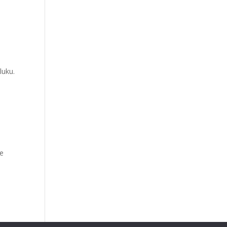
luku.
te