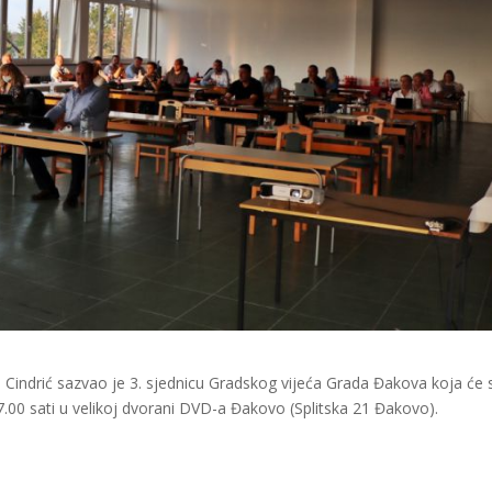
Cindrić sazvao je 3. sjednicu Gradskog vijeća Grada Đakova koja će 
7.00 sati u velikoj dvorani DVD-a Đakovo (Splitska 21 Đakovo).