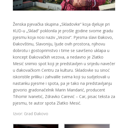
Ženska pjevačka skupina „Skladovke“ koja djeluje pri
KUD-u „Sklad“ poklonila je prošle godine svome gradu
pjesmu koja nosi naziv „Vezovi“. Pjesma slavi Đakovo,
Đakovštinu, Slavoniju, ljude ovih prostora, njihovu
dobrotu i gostoprimstvo i time se savršeno uklapa u
koncept Đakovačkih vezova, a nedavno je Zlatko
Mesić snimio spot koji je predstavljen u srijedu navečer
u đakovačkom Centru za kulturu. Skladovke su sinoć
iskoristile priliku i zahvalile svima koji su sudjelovali u
nastanku pjesme i spota, pa je tako na predstavljanju
govorio gradonačelnik Marin Mandarić, producent
Tihomir Ivanetić, Zdravko Carević – Car, pisac teksta za
pjesmu, te autor spota Zlatko Mesić.
Izvor: Grad Đakovo