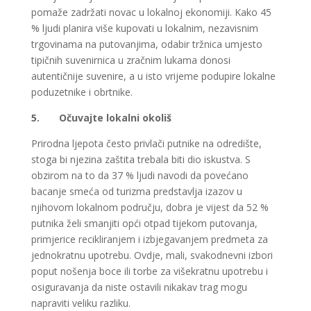
pomaže zadržati novac u lokalnoj ekonomiji. Kako 45
% ljudi planira više kupovati u lokalnim, nezavisnim
trgovinama na putovanjima, odabir tržnica umjesto
tipičnih suvenirnica u zračnim lukama donosi
autentičnije suvenire, a u isto vrijeme podupire lokalne
poduzetnike i obrtnike.
5.
Očuvajte lokalni okoliš
Prirodna ljepota često privlači putnike na odredište,
stoga bi njezina zaštita trebala biti dio iskustva. S
obzirom na to da 37 % ljudi navodi da povećano
bacanje smeća od turizma predstavlja izazov u
njihovom lokalnom području, dobra je vijest da 52 %
putnika želi smanjiti opći otpad tijekom putovanja,
primjerice recikliranjem i izbjegavanjem predmeta za
jednokratnu upotrebu. Ovdje, mali, svakodnevni izbori
poput nošenja boce ili torbe za višekratnu upotrebu i
osiguravanja da niste ostavili nikakav trag mogu
napraviti veliku razliku.