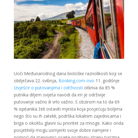
Uoči Međunarodnog dana biološke raznolikosti koji se
obilježava 22. svibnja,
Booking.com-ovo
11. godišnje
Izvješće o putovanjima i održivosti
otkriva da 85 %
putnika diljem svijeta navodi da im je održivije
putovanje važno ili vrlo važno. S obzirom na to da 69
% ispitanika želi ostaviti mjesta koja posjećuju boljima
nego što su ih zatekli, podrška lokalnim zajednicama i
briga o okolišu glavni su prioritet za mnoge. Kako onda
posjetitelji mogu usmjeriti svoje dobre namjere i
pomoći da stanovnici osjete pozitivnu stranu turizma,