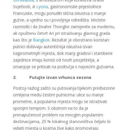
Svjetlosti, ili
Lyona
, gastronomske prijestolnice
Francuske, mogu ponuditi slična iskustva s manje
gužve, a ujedno su i povoljnija odredišta. Možete
razmisliti i da živahni Thonglor zamijenite za modernu,
ali opuštenu četvrt Ari pri istraživanju glavnog grada
kao što je
Bangkok
. Rezultat je obostrano koristan:
putnici dobivaju autentičnija iskustva izvan
najprometnijih mjesta, dok manji gradovi i stambene
zajednice imaju koristi od novih posjetitelja, a
smanjuje se pritisak na područja s najvećim gužvama.
2.
Putujte izvan vrhunca sezone
Postoji razlog zašto su putovanja tijekom predsezone
omiljena među čestim putnicima: ulice su manje
prometne, a popularna mjesta mogu se istraživati ​​
sporijim tempom. S obzirom na to da je
prenapučenost problem na mnogim popularnim
destinacijama, 25 % lokalnog stanovništva željelo bi
vidjeti mjesta u kojima žive kako promoviraju