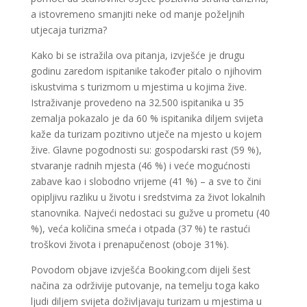
a istovremeno smanjiti neke od manje poželjnih
utjecaja turizma?
Kako bi se istražila ova pitanja, izvješće je drugu
godinu zaredom ispitanike također pitalo o njihovim
iskustvima s turizmom u mjestima u kojima žive.
Istraživanje provedeno na 32.500 ispitanika u 35
zemalja pokazalo je da 60 % ispitanika diljem svijeta
kaže da turizam pozitivno utječe na mjesto u kojem
žive. Glavne pogodnosti su: gospodarski rast (59 %),
stvaranje radnih mjesta (46 %) i veće mogućnosti
zabave kao i slobodno vrijeme (41 %) – a sve to čini
opipljivu razliku u životu i sredstvima za život lokalnih
stanovnika. Najveći nedostaci su gužve u prometu (40
%), veća količina smeća i otpada (37 %) te rastući
troškovi života i prenapučenost (oboje 31%).
Povodom objave izvješća Booking.com dijeli šest
načina za održivije putovanje, na temelju toga kako
ljudi diljem svijeta doživljavaju turizam u mjestima u