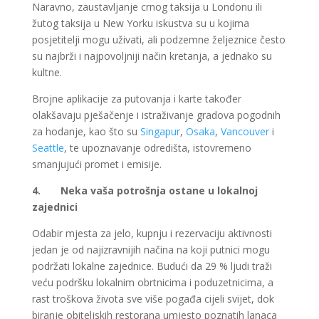
Naravno, zaustavljanje crnog taksija u Londonu ili
žutog taksija u New Yorku iskustva su u kojima
posjetitelji mogu uživati, ali podzemne željeznice često
su najbrži i najpovoljniji način kretanja, a jednako su
kultne.
Brojne aplikacije za putovanja i karte također
olakšavaju pješačenje i istraživanje gradova pogodnih
za hodanje, kao što su
Singapur
,
Osaka
,
Vancouver
i
Seattle
, te upoznavanje odredišta, istovremeno
smanjujući promet i emisije.
4.
Neka vaša potrošnja ostane u lokalnoj
zajednici
Odabir mjesta za jelo, kupnju i rezervaciju aktivnosti
jedan je od najizravnijih načina na koji putnici mogu
podržati lokalne zajednice. Budući da 29 % ljudi traži
veću podršku lokalnim obrtnicima i poduzetnicima, a
rast troškova života sve više pogađa cijeli svijet, dok
biranje obiteljskih restorana umjesto poznatih lanaca