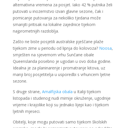
alternativna vremena za posjet. Iako 42 % putnika želi
putovati u inozemstvo izvan glavne sezone, čak i
pomicanje putovanja za nekoliko tjedana može
smanjiti pritisak na lokalne zajednice tijekom
najprometnijih razdoblja.
Zašto ne biste posjetili australske pješčane plaže
tijekom zime u periodu od lipnja do kolovoza?
Noosa
,
smješten na sjevernom vrhu Sunčane obale
Queenslanda posebno je ugodan u ovo doba godine.
Idealna je za planinarenje i promatranje kitova, uz
manji broj posjetitelja u usporedbi s vrhuncem ljetne
sezone.
S druge strane,
Amalfijska obala
u Italiji tijekom
listopada i studenog nudi mirnije okruženje, ugodnije
vrijeme i krajolike koji su jednako lijepi kao i tijekom
ljetnih mjeseci.
Obitelji, koje mogu putovati samo tijekom školskih