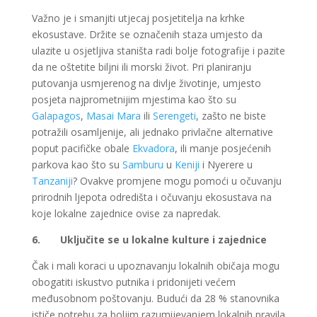
Važno je i smanjiti utjecaj posjetitelja na krhke
ekosustave. Držite se označenih staza umjesto da
ulazite u osjetljiva staništa radi bolje fotografije i pazite
da ne oštetite biljni ili morski život. Pri planiranju
putovanja usmjerenog na divlje životinje, umjesto
posjeta najprometnijim mjestima kao što su
Galapagos
,
Masai Mara
ili
Serengeti
, zašto ne biste
potražili osamljenije, ali jednako privlačne alternative
poput pacifičke obale
Ekvadora
, ili manje posjećenih
parkova kao što su
Samburu
u
Keniji
i Nyerere u
Tanzaniji
? Ovakve promjene mogu pomoći u očuvanju
prirodnih ljepota odredišta i očuvanju ekosustava na
koje lokalne zajednice ovise za napredak.
6.
Uključite se u lokalne kulture i zajednice
Čak i mali koraci u upoznavanju lokalnih običaja mogu
obogatiti iskustvo putnika i pridonijeti većem
međusobnom poštovanju. Budući da 28 % stanovnika
ističe potrebu za boljim razumijevanjem lokalnih pravila