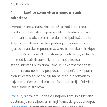
kojima žive:
1.
Izađite izvan okvira najpoznatijih
odredišta
Prenapučenost turističkih središta može opteretiti
lokalnu infrastrukturu i poremetiti svakodnevni život
stanovnika. S obzirom na to da 29 % ljudi kaže da bi
željelo da njihovo lokalno područje promovira obližnje
gradove i atrakcije putnicima, a 43 % putnika želi izbjeći
prenapučene turističke destinacije ili atrakcije, odlazak
dalje od klasičnih turističkih ruta može koristiti i
stanovnicima i putnicima. Iako se neke znamenitosti
jednostavno ne smiju propustiti, najupečatljiviji putni
trenuci često se događaju na najmanje očekivanim
mjestima, često prilikom istraživanja mirnijih četvrti ili
izvan glavnih gradova.
Pariz
je, s pravom, jedna od najpopularnijih turističkih
destinacija na svijetu, ali manji francuski gradovi poput
Bordeauxa
, s arhitekturom koja konkurira Gradu