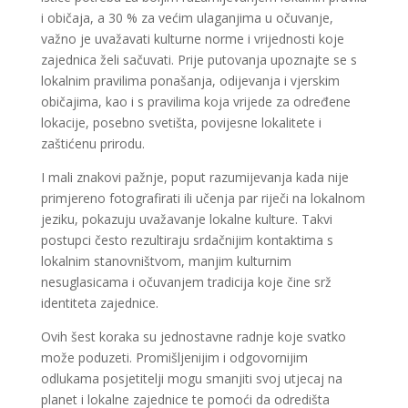
i običaja, a 30 % za većim ulaganjima u očuvanje,
važno je uvažavati kulturne norme i vrijednosti koje
zajednica želi sačuvati. Prije putovanja upoznajte se s
lokalnim pravilima ponašanja, odijevanja i vjerskim
običajima, kao i s pravilima koja vrijede za određene
lokacije, posebno svetišta, povijesne lokalitete i
zaštićenu prirodu.
I mali znakovi pažnje, poput razumijevanja kada nije
primjereno fotografirati ili učenja par riječi na lokalnom
jeziku, pokazuju uvažavanje lokalne kulture. Takvi
postupci često rezultiraju srdačnijim kontaktima s
lokalnim stanovništvom, manjim kulturnim
nesuglasicama i očuvanjem tradicija koje čine srž
identiteta zajednice.
Ovih šest koraka su jednostavne radnje koje svatko
može poduzeti. Promišljenijim i odgovornijim
odlukama posjetitelji mogu smanjiti svoj utjecaj na
planet i lokalne zajednice te pomoći da odredišta