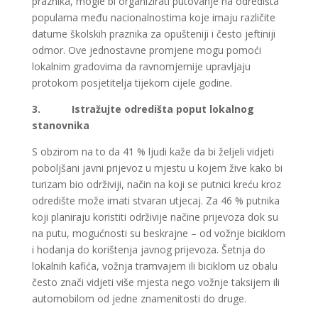
praznika, mogle bi organizirati putovanje na odredišta
popularna među nacionalnostima koje imaju različite
datume školskih praznika za opušteniji i često jeftiniji
odmor. Ove jednostavne promjene mogu pomoći
lokalnim gradovima da ravnomjernije upravljaju
protokom posjetitelja tijekom cijele godine.
3.
Istražujte odredišta poput lokalnog
stanovnika
S obzirom na to da 41 % ljudi kaže da bi željeli vidjeti
poboljšani javni prijevoz u mjestu u kojem žive kako bi
turizam bio održiviji, način na koji se putnici kreću kroz
odredište može imati stvaran utjecaj. Za 46 % putnika
koji planiraju koristiti održivije načine prijevoza dok su
na putu, mogućnosti su beskrajne – od vožnje biciklom
i hodanja do korištenja javnog prijevoza. Šetnja do
lokalnih kafića, vožnja tramvajem ili biciklom uz obalu
često znači vidjeti više mjesta nego vožnje taksijem ili
automobilom od jedne znamenitosti do druge.