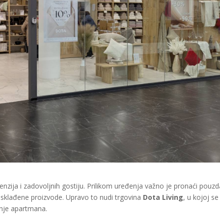
enzija i zadovoljnih gostiju. Prilikom uređenja važno je pronaći pouz
i usklađene proizvode. Upravo to nudi trgovina
Dota Living
, u kojoj se
nje apartmana.