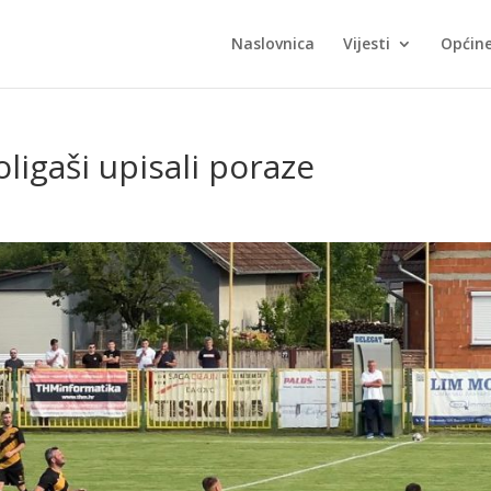
Naslovnica
Vijesti
Općin
oligaši upisali poraze