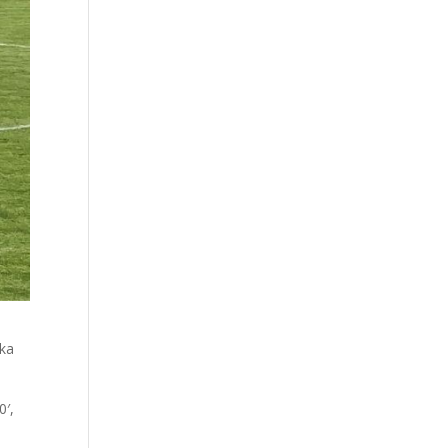
ika
0′,