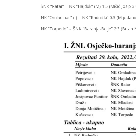
ŠNK “Ratar” – NK “Hajduk” (M) 1:5 (Mišić Josip 34’
NK “Omladinac” (J) – NK “Radnički” 0:3 (Mijodani
NK “Torpedo” – ŠNK “Baranja-Belje” 2:3 (Brtan Ma