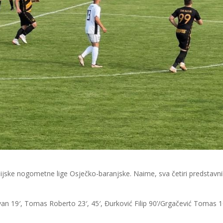
nijske nogometne lige Osječko-baranjske. Naime, sva četiri predstavn
an 19′, Tomas Roberto 23′, 45′, Đurković Filip 90’/Grgačević Tomas 1