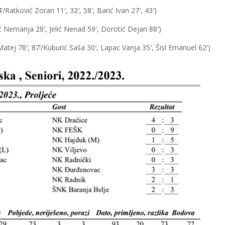
/Ratković Zoran 11′, 32′, 58′, Barić Ivan 27′, 43′)
ć Nemanja 28′, Jelić Nenad 59′, Dorotić Dejan 88′)
tej 78′, 87’/Kuburić Saša 30′, Lapac Vanja 35′, Šisl Emanuel 62′)