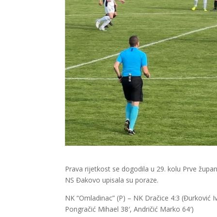
Prava rijetkost se dogodila u 29. kolu Prve župa
NS Đakovo upisala su poraze.
NK “Omladinac” (P) – NK Dračice 4:3 (Đurković Iv
Pongračić Mihael 38′, Andričić Marko 64′)