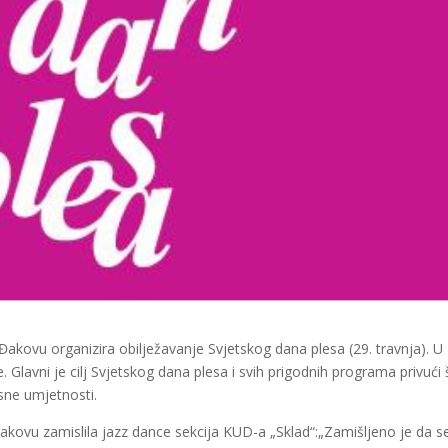
Đakovu organizira obilježavanje Svjetskog dana plesa (29. travnja). U
 Glavni je cilj Svjetskog dana plesa i svih prigodnih programa privući 
sne umjetnosti.
akovu zamislila jazz dance sekcija KUD-a „Sklad“:„Zamišljeno je da s