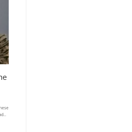
ne
onese
d...