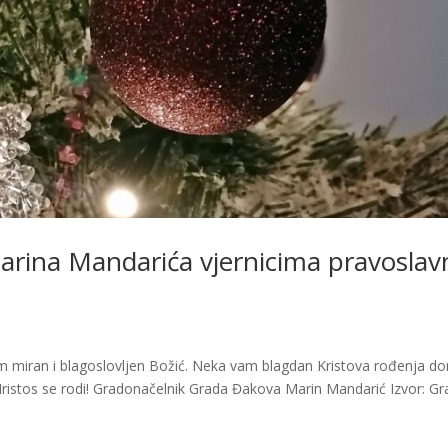
arina Mandarića vjernicima pravoslav
lim miran i blagoslovljen Božić. Neka vam blagdan Kristova rođenja d
 Hristos se rodi! Gradonačelnik Grada Đakova Marin Mandarić Izvor: Gra